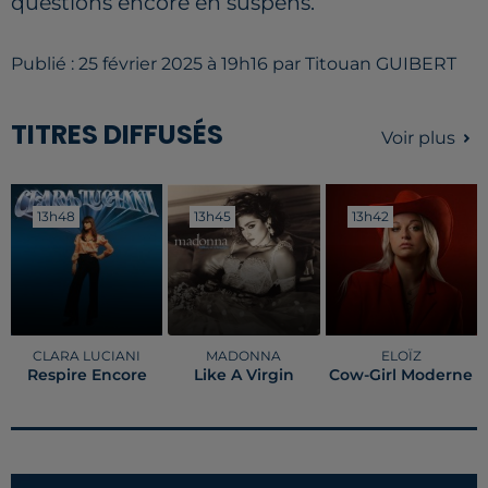
questions encore en suspens.
Publié : 25 février 2025 à 19h16 par Titouan GUIBERT
TITRES DIFFUSÉS
Voir plus
13h48
13h48
13h45
13h45
13h42
13h42
CLARA LUCIANI
MADONNA
ELOÏZ
Respire Encore
Like A Virgin
Cow-Girl Moderne