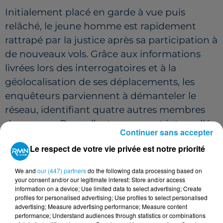
Initialement placé en garde à vue puis
relâché, le jeune homme est rapidement
rattrapé par la justice après sa participation à
de nouveaux vols. Grâce aux informations
livrées lors des interrogatoires et à la
géolocalisation de ses déplacements, les
enquêteurs parviennent à démanteler le
réseau, identifiant quatre autres membres
du groupe. Deux d’entre eux sont interpellés
Continuer sans accepter
en flagrant délit alors qu’ils viennent de
Le respect de votre vie privée est notre priorité
dérober un Porsche Cayenne à La Mézière
fin janvier 2025.
We and
our (447) partners
do the following data processing based on
your consent and/or our legitimate interest: Store and/or access
76 VÉHICULES VOLÉS EN TROIS MOIS
information on a device; Use limited data to select advertising; Create
profiles for personalised advertising; Use profiles to select personalised
Le mode opératoire du groupe témoigne
advertising; Measure advertising performance; Measure content
performance; Understand audiences through statistics or combinations
d'une organisation rodée. En moyenne, un