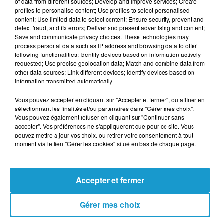
of data from different sources; Develop and improve services; Create
véhicule était dérobé tous les deux jours. Le
profiles to personalise content; Use profiles to select personalised
content; Use limited data to select content; Ensure security, prevent and
procureur de la République de Rennes,
detect fraud, and fix errors; Deliver and present advertising and content;
Frédéric Teillet, souligne l'ampleur de
Save and communicate privacy choices. These technologies may
process personal data such as IP address and browsing data to offer
l'affaire, rappelant que le jeune prévenu est
following functionalities: Identify devices based on information actively
requested; Use precise geolocation data; Match and combine data from
impliqué dans 43 des 60 faits de vols
other data sources; Link different devices; Identify devices based on
recensés. Pour les autorités, il ne s’agit pas
information transmitted automatically.
de simples actes isolés, mais d’une véritable
Vous pouvez accepter en cliquant sur "Accepter et fermer", ou affiner en
opération criminelle à grande échelle.
sélectionnant les finalités et/ou partenaires dans "Gérer mes choix".
Vous pouvez également refuser en cliquant sur "Continuer sans
UNE DEMANDE DE REMISE EN LIBERTÉ
accepter". Vos préférences ne s'appliqueront que pour ce site. Vous
REJETÉE
pouvez mettre à jour vos choix, ou retirer votre consentement à tout
moment via le lien "Gérer les cookies" situé en bas de chaque page.
Ce mardi 25 février 2025, le jeune homme,
actuellement détenu, comparaissait en
Accepter et fermer
visioconférence devant le tribunal
correctionnel de Rennes pour demander sa
Gérer mes choix
remise en liberté. Son avocate, Me Peltier, a