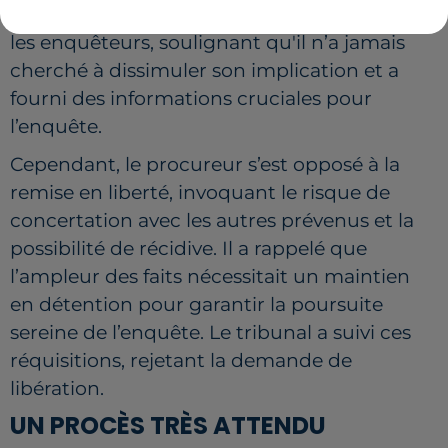
insisté sur la coopération de son client avec
les enquêteurs, soulignant qu'il n’a jamais
cherché à dissimuler son implication et a
fourni des informations cruciales pour
l’enquête.
Cependant, le procureur s’est opposé à la
remise en liberté, invoquant le risque de
concertation avec les autres prévenus et la
possibilité de récidive. Il a rappelé que
l’ampleur des faits nécessitait un maintien
en détention pour garantir la poursuite
sereine de l’enquête. Le tribunal a suivi ces
réquisitions, rejetant la demande de
libération.
UN PROCÈS TRÈS ATTENDU