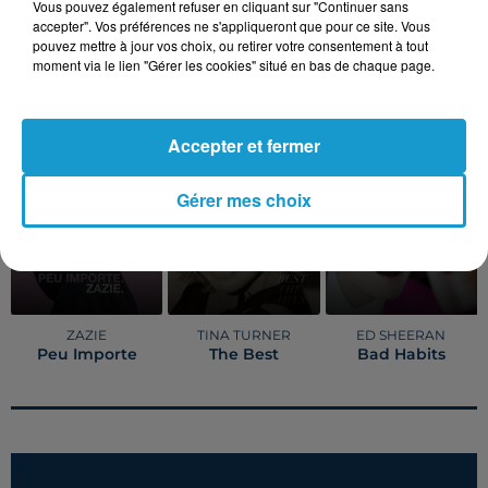
Vous pouvez également refuser en cliquant sur "Continuer sans
accepter". Vos préférences ne s'appliqueront que pour ce site. Vous
Publié : 28 octobre 2021 à 7h00
pouvez mettre à jour vos choix, ou retirer votre consentement à tout
moment via le lien "Gérer les cookies" situé en bas de chaque page.
TITRES DIFFUSÉS
Voir plus
Accepter et fermer
17h15
17h15
17h10
17h10
17h06
17h06
Gérer mes choix
ZAZIE
TINA TURNER
ED SHEERAN
Peu Importe
The Best
Bad Habits