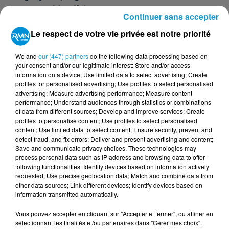
avec pour objectif de retrouver quatre mages
Continuer sans accepter
transformés en arbre. Pour les aider à localiser ces
Le respect de votre vie privée est notre priorité
mages ils devront réussir des jeux et des épreuves.
Une fois tous retrouvés, la gentille sorcière Bla Bla Bla
We and
our (447) partners
do the following data processing based on
récompensera les enfants avec les traditionnels
your consent and/or our legitimate interest: Store and/or access
information on a device; Use limited data to select advertising; Create
bonbons d’halloween.
profiles for personalised advertising; Use profiles to select personalised
Les enfants de 4 à 12 ans sont invités à se déguiser et
advertising; Measure advertising performance; Measure content
performance; Understand audiences through statistics or combinations
à se maquiller pour l’occasion. Un gouter sera partagé
of data from different sources; Develop and improve services; Create
pour conclure l'après-midi.
profiles to personalise content; Use profiles to select personalised
content; Use limited data to select content; Ensure security, prevent and
detect fraud, and fix errors; Deliver and present advertising and content;
Save and communicate privacy choices. These technologies may
Info pratique
process personal data such as IP address and browsing data to offer
following functionalities: Identify devices based on information actively
Gueltas Anime
requested; Use precise geolocation data; Match and combine data from
other data sources; Link different devices; Identify devices based on
06 52 32 82 73
information transmitted automatically.
Sylvette.gueltasanime@gmail.com
Vous pouvez accepter en cliquant sur "Accepter et fermer", ou affiner en
Page Facebook
Gueltas Anime
sélectionnant les finalités et/ou partenaires dans "Gérer mes choix".