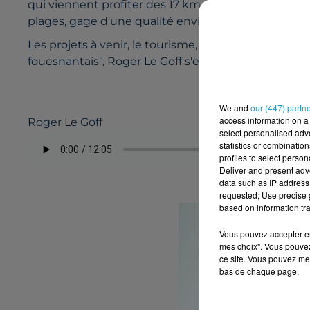
qui viennent profiter des 17 km de littoral. La com
plages, gage d'une qualité environnementale exem
Les projets à venir, le tourisme, ses souhaits pour l'
fouesnantais", Roger Le Goff s'est confié sur RMN.
We and
our (447) partn
access information on a 
Roger Le Goff
select personalised ad
statistics or combinatio
profiles to select person
Deliver and present adv
data such as IP address 
requested; Use precise g
based on information tra
Vous pouvez accepter en 
mes choix". Vous pouvez
ce site. Vous pouvez met
bas de chaque page.