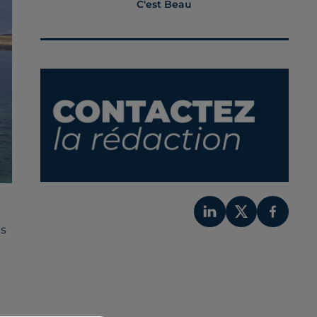
C'est Beau
us