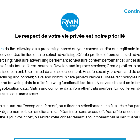
mune a également reçu le label pavillon bleu pour ses 5
plaire.
Contin
avenir, mais aussi sa fierté concernant les "ateliers
Le respect de votre vie privée est notre priorité
ers
do the following data processing based on your consent and/or our legitimate int
device; Use limited data to select advertising; Create profiles for personalised adver
vertising; Measure advertising performance; Measure content performance; Unders
ns of data from different sources; Develop and improve services; Create profiles to 
alised content; Use limited data to select content; Ensure security, prevent and detect
ertising and content; Save and communicate privacy choices. These technologies
and browsing data to offer following functionalities: Identify devices based on infor
eolocation data; Match and combine data from other data sources; Link different de
nsmitted automatically.
cliquant sur "Accepter et fermer", ou affiner en sélectionnant les finalités et/ou pa
 également refuser en cliquant sur "Continuer sans accepter". Vos préférences ne 
tre à jour vos choix, ou retirer votre consentement à tout moment via le lien "Gérer 