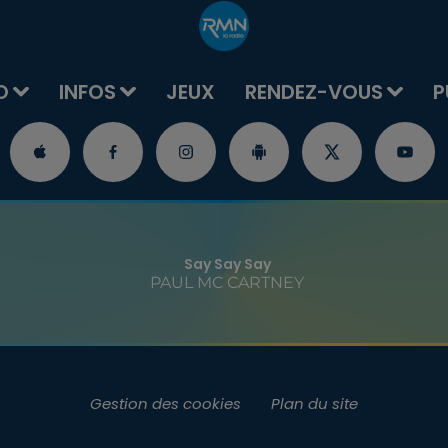
O
INFOS
JEUX
RENDEZ-VOUS
P
Say Say Say
PAUL MC CARTNEY
Gestion des cookies
Plan du site