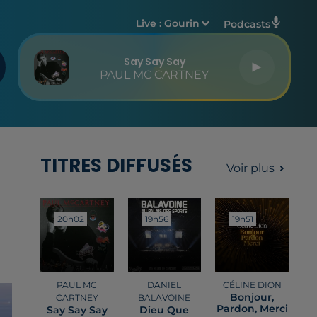
Live :
Gourin
Podcasts
Say Say Say
PAUL MC CARTNEY
TITRES DIFFUSÉS
Voir plus
20h02
20h02
19h56
19h56
19h51
19h51
PAUL MC
DANIEL
CÉLINE DION
Bonjour,
CARTNEY
BALAVOINE
Pardon, Merci
Say Say Say
Dieu Que