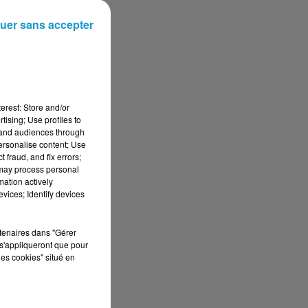
uer sans accepter
erest: Store and/or
tising; Use profiles to
tand audiences through
personalise content; Use
 fraud, and fix errors;
 may process personal
mation actively
vices; Identify devices
rtenaires dans "Gérer
s'appliqueront que pour
les cookies" situé en