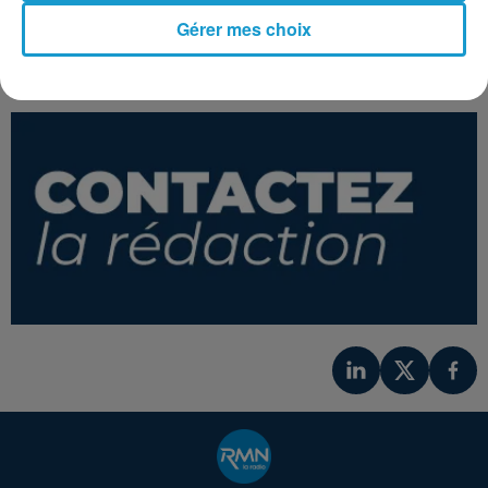
Another Hero
Rain
Gérer mes choix