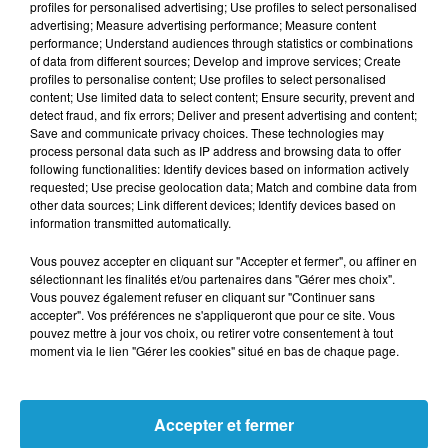
profiles for personalised advertising; Use profiles to select personalised
advertising; Measure advertising performance; Measure content
Fabien Delettres - Tout est bon dans le breton
performance; Understand audiences through statistics or combinations
of data from different sources; Develop and improve services; Create
profiles to personalise content; Use profiles to select personalised
content; Use limited data to select content; Ensure security, prevent and
detect fraud, and fix errors; Deliver and present advertising and content;
Save and communicate privacy choices. These technologies may
process personal data such as IP address and browsing data to offer
Publié : 10 août 2023 à 13h42
following functionalities: Identify devices based on information actively
requested; Use precise geolocation data; Match and combine data from
other data sources; Link different devices; Identify devices based on
TITRES DIFFUSÉS
information transmitted automatically.
Voir plus
Vous pouvez accepter en cliquant sur "Accepter et fermer", ou affiner en
sélectionnant les finalités et/ou partenaires dans "Gérer mes choix".
Vous pouvez également refuser en cliquant sur "Continuer sans
14h32
14h32
14h27
14h27
14h24
14h24
accepter". Vos préférences ne s'appliqueront que pour ce site. Vous
pouvez mettre à jour vos choix, ou retirer votre consentement à tout
moment via le lien "Gérer les cookies" situé en bas de chaque page.
Accepter et fermer
TINA TURNER
ADELE
ABBA
We Dont Need
Set Fire To The
Money Money