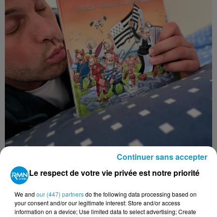
Continuer sans accepter
Le respect de votre vie privée est notre priorité
Fabien Delettres nous présente le tome 2 de sa série
"Tout est bon dans le breton" : "Liberté - Égalité -
We and
our (447) partners
do the following data processing based on
your consent and/or our legitimate interest: Store and/or access
Beurre salé" au micro de Quentin Malcoste
information on a device; Use limited data to select advertising; Create