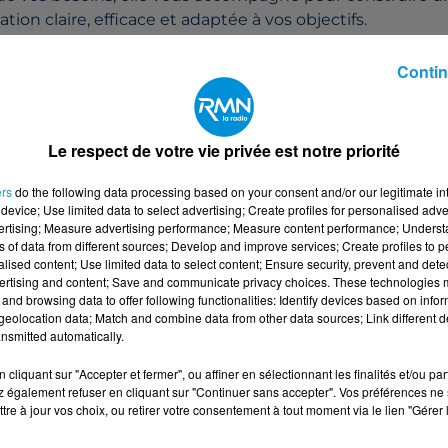
on claire, efficace et adaptée à vos objectifs.
uhaitiez gagner en visibilité, faire connaître une offre o
otre activité, elle saura vous proposer les bons formats.
Contin
ale
, vous bénéficiez d’un accompagnement personnalisé
rofessionnel.
Le respect de votre vie privée est notre priorité
er sur vos projets et découvrir les solutions possibles,
as à prendre contact avec elle.
ers
do the following data processing based on your consent and/or our legitimate int
HOMAS | Baud, Locminé, Loudéac, Ploërmel, Pontivy
device; Use limited data to select advertising; Create profiles for personalised adver
vertising; Measure advertising performance; Measure content performance; Unders
 59 20
ns of data from different sources; Develop and improve services; Create profiles to 
alised content; Use limited data to select content; Ensure security, prevent and detect
ertising and content; Save and communicate privacy choices. These technologies
and browsing data to offer following functionalities: Identify devices based on infor
eolocation data; Match and combine data from other data sources; Link different de
Contactez
la régie publicitaire
nsmitted automatically.
cliquant sur "Accepter et fermer", ou affiner en sélectionnant les finalités et/ou pa
 également refuser en cliquant sur "Continuer sans accepter". Vos préférences ne 
tre à jour vos choix, ou retirer votre consentement à tout moment via le lien "Gérer 