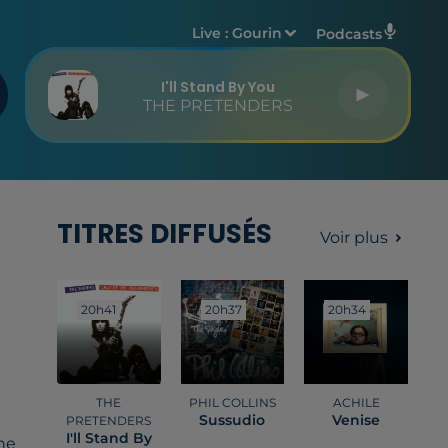
Live :
Gourin
Podcasts
I'll Stand By You
THE PRETENDERS
TITRES DIFFUSÉS
Voir plus
20h41
20h41
20h37
20h37
20h34
20h34
THE
PHIL COLLINS
ACHILE
Sussudio
Venise
PRETENDERS
I'll Stand By
ne