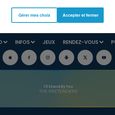
Gérer mes choix
Accepter et fermer
O
INFOS
JEUX
RENDEZ-VOUS
P
I'll Stand By You
THE PRETENDERS