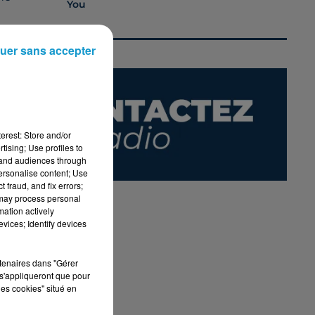
You
u
uer sans accepter
,
erest: Store and/or
tising; Use profiles to
tand audiences through
personalise content; Use
 fraud, and fix errors;
 may process personal
mation actively
vices; Identify devices
rtenaires dans "Gérer
s'appliqueront que pour
les cookies" situé en