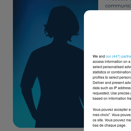
communicati
Que vous so
valoriser v
Avec
Pasc
simple et p
Pour échang
n’hésitez p
We and
our (447) partn
Pascale T
access information on a 
select personalised ad
☎
06 89 15
statistics or combinatio
profiles to select person
Deliver and present adv
data such as IP address 
requested; Use precise g
based on information tra
Vous pouvez accepter en 
mes choix". Vous pouvez
ce site. Vous pouvez met
bas de chaque page.