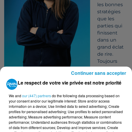
les bonnes
stratégies
que les
parties qui
finissent
dans un
grand éclat
de rire.
Toujours
partant pour
Continuer sans accepter
découvrir un
Le respect de votre vie privée est notre priorité
nouvel
univers, il a
We and
our (447) partners
do the following data processing based on
aussi le goût des histoires… et même des histoires de
your consent and/or our legitimate interest: Store and/or access
famille.
information on a device; Use limited data to select advertising; Create
La généalogie, c’est son autre terrain de jeu :
profiles for personalised advertising; Use profiles to select personalised
advertising; Measure advertising performance; Measure content
remonter le temps, retrouver des noms, des lieux,
performance; Understand audiences through statistics or combinations
des souvenirs.
of data from different sources; Develop and improve services; Create
Avec
Mathieu
, on avance entre bonne humeur,