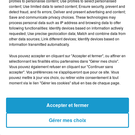
profiles to personalise content; Use profiles to select personalised
content; Use limited data to select content; Ensure security, prevent and
curiosité et petites anecdotes bien senties.
detect fraud, and fix errors; Deliver and present advertising and content;
Save and communicate privacy choices. These technologies may
Un passionné qui aime partager, jouer, chercher… et
process personal data such as IP address and browsing data to offer
surtout créer du lien.
following functionalities: Identify devices based on information actively
TITRES DIFFUSÉS
requested; Use precise geolocation data; Match and combine data from
Voir plus
other data sources; Link different devices; Identify devices based on
information transmitted automatically.
Vous pouvez accepter en cliquant sur "Accepter et fermer", ou affiner en
7h57
7h57
7h49
7h49
7h45
7h45
sélectionnant les finalités et/ou partenaires dans "Gérer mes choix".
Vous pouvez également refuser en cliquant sur "Continuer sans
accepter". Vos préférences ne s'appliqueront que pour ce site. Vous
pouvez mettre à jour vos choix, ou retirer votre consentement à tout
moment via le lien "Gérer les cookies" situé en bas de chaque page.
GRAND CORPS
ORIA
JIMMY CLIFF
Soirée Mondaine
Reggae Night
MALADE ET LOUANE
Accepter et fermer
Derrière Le
Brouillard
Gérer mes choix