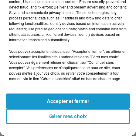
complice… comme une chanson qu’on connaît déjà.
content; Use limited data to select content; Ensure security, prevent and
detect fraud, and fix errors; Deliver and present advertising and content;
Erwan
vous accompagne avec le sourire, l’oreille
Save and communicate privacy choices. These technologies may
process personal data such as IP address and browsing data to offer
curieuse, et toujours cette envie de faire vibrer la
following functionalities: Identify devices based on information actively
journée en musique.
requested; Use precise geolocation data; Match and combine data from
TITRES DIFFUSÉS
other data sources; Link different devices; Identify devices based on
Voir plus
information transmitted automatically.
Vous pouvez accepter en cliquant sur "Accepter et fermer", ou affiner en
sélectionnant les finalités et/ou partenaires dans "Gérer mes choix".
21h07
21h07
21h03
21h03
21h00
21h00
Vous pouvez également refuser en cliquant sur "Continuer sans
accepter". Vos préférences ne s'appliqueront que pour ce site. Vous
pouvez mettre à jour vos choix, ou retirer votre consentement à tout
moment via le lien "Gérer les cookies" situé en bas de chaque page.
MADNESS
BONEY M
JENNIFER PAIGE
Accepter et fermer
Our House
Ma Baker
Crush
Gérer mes choix