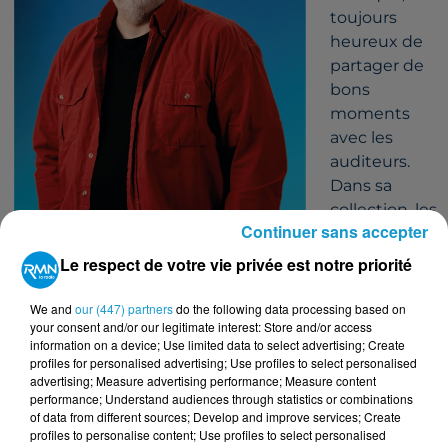
toujours
heureux de
partager de
bons
moments
avec les
auditeurs.
Dans sa
collection, les
Continuer sans accepter
vinyles ont
une place à
Le respect de votre vie privée est notre priorité
part : les
classiques,
We and
our (447) partners
do the following data processing based on
your consent and/or our legitimate interest: Store and/or access
les pépites,
information on a device; Use limited data to select advertising; Create
les pochettes qu’on garde comme des trésors.
profiles for personalised advertising; Use profiles to select personalised
Musicien à ses heures perdues, il aime autant
advertising; Measure advertising performance; Measure content
performance; Understand audiences through statistics or combinations
écouter les notes que les faire vivre.
of data from different sources; Develop and improve services; Create
Avec lui, la radio se fait simple, chaleureuse,
profiles to personalise content; Use profiles to select personalised