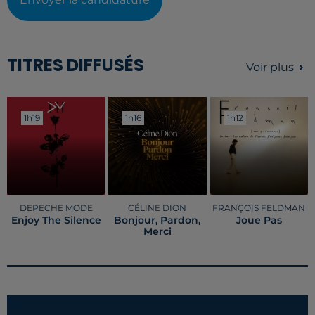
TITRES DIFFUSÉS
Voir plus
1h19
1h19
1h16
1h16
1h12
1h12
DEPECHE MODE
CÉLINE DION
FRANÇOIS FELDMAN
Enjoy The Silence
Bonjour, Pardon,
Joue Pas
Merci