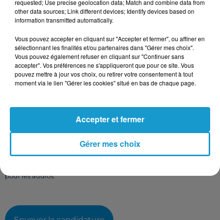
requested; Use precise geolocation data; Match and combine data from
other data sources; Link different devices; Identify devices based on
information transmitted automatically.
Vous pouvez accepter en cliquant sur "Accepter et fermer", ou affiner en
Taille maximum : 500 caractères
sélectionnant les finalités et/ou partenaires dans "Gérer mes choix".
Votre CV
Vous pouvez également refuser en cliquant sur "Continuer sans
accepter". Vos préférences ne s'appliqueront que pour ce site. Vous
pouvez mettre à jour vos choix, ou retirer votre consentement à tout
moment via le lien "Gérer les cookies" situé en bas de chaque page.
L'upload de fichier est limité à 2Mo pour les images et PDF et 5Mo
pour les audios.
Accepter et fermer
Votre lettre de motivation
Gérer mes choix
L'upload de fichier est limité à 2Mo pour les images et PDF et 5Mo
pour les audios.
Envoyer la candidature