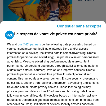
Continuer sans accepter
Le respect de votre vie privée est notre priorité
We and
our (447) partners
do the following data processing based on
your consent and/or our legitimate interest: Store and/or access
information on a device; Use limited data to select advertising; Create
profiles for personalised advertising; Use profiles to select personalised
Tous les lundis, mardis, mercredis, jeudis et vendredis
advertising; Measure advertising performance; Measure content
performance; Understand audiences through statistics or combinations
de 20h00 à 0h00.
of data from different sources; Develop and improve services; Create
TITRES DIFFUSÉS
Voir plus
profiles to personalise content; Use profiles to select personalised
content; Use limited data to select content; Ensure security, prevent and
detect fraud, and fix errors; Deliver and present advertising and content;
Save and communicate privacy choices. These technologies may
22h45
22h45
22h41
22h41
22h36
22h36
process personal data such as IP address and browsing data to offer
following functionalities: Identify devices based on information actively
requested; Use precise geolocation data; Match and combine data from
other data sources; Link different devices; Identify devices based on