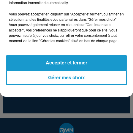
information transmitted automatically.
Vous pouvez accepter en cliquant sur "Accepter et fermer", ou affiner en
GILBERT MONTAGNE
SHERYL CROW
STING
sélectionnant les finalités et/ou partenaires dans "Gérer mes choix".
Les Sunlights Des
All I Wanna Do
Englishman In
Vous pouvez également refuser en cliquant sur "Continuer sans
Tropiques
New York
accepter". Vos préférences ne s'appliqueront que pour ce site. Vous
pouvez mettre à jour vos choix, ou retirer votre consentement à tout
moment via le lien "Gérer les cookies" situé en bas de chaque page.
Accepter et fermer
Gérer mes choix