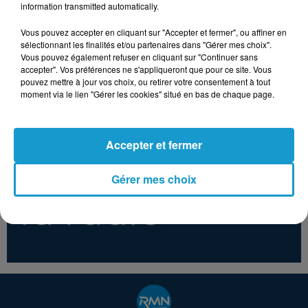
information transmitted automatically.
Vous pouvez accepter en cliquant sur "Accepter et fermer", ou affiner en
NIAGARA
BOYS TOWN GANG
FLORENT PAGNY
sélectionnant les finalités et/ou partenaires dans "Gérer mes choix".
Assez !
Can't Take My Eyes
La Ou Je
Vous pouvez également refuser en cliquant sur "Continuer sans
Off You
T'emmenerai
accepter". Vos préférences ne s'appliqueront que pour ce site. Vous
pouvez mettre à jour vos choix, ou retirer votre consentement à tout
moment via le lien "Gérer les cookies" situé en bas de chaque page.
Accepter et fermer
Gérer mes choix