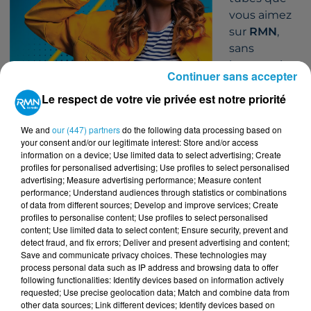
vous aimez
sur
RMN
,
sans
interruption.
Continuer sans accepter
Le respect de votre vie privée est notre priorité
We and
our (447) partners
do the following data processing based on
your consent and/or our legitimate interest: Store and/or access
information on a device; Use limited data to select advertising; Create
profiles for personalised advertising; Use profiles to select personalised
Tous les lundis, mardis, mercredis, jeudis et vendredis
advertising; Measure advertising performance; Measure content
performance; Understand audiences through statistics or combinations
de 0h00 à 4h00.
of data from different sources; Develop and improve services; Create
TITRES DIFFUSÉS
Voir plus
profiles to personalise content; Use profiles to select personalised
content; Use limited data to select content; Ensure security, prevent and
detect fraud, and fix errors; Deliver and present advertising and content;
Save and communicate privacy choices. These technologies may
7h34
7h34
7h31
7h31
7h25
7h25
process personal data such as IP address and browsing data to offer
following functionalities: Identify devices based on information actively
requested; Use precise geolocation data; Match and combine data from
other data sources; Link different devices; Identify devices based on