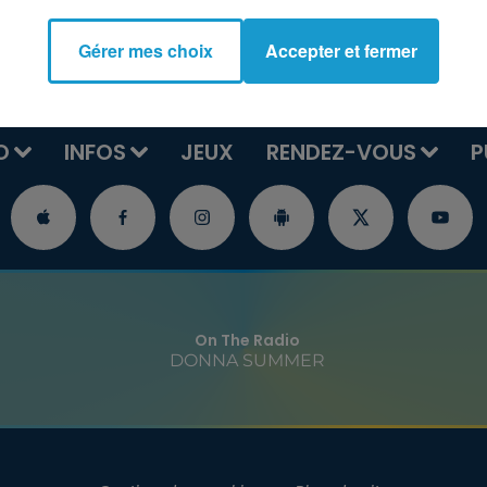
Gérer mes choix
Accepter et fermer
O
INFOS
JEUX
RENDEZ-VOUS
P
On The Radio
DONNA SUMMER