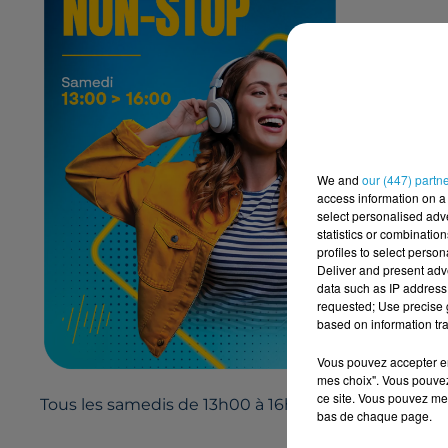
We and
our (447) partn
access information on a 
select personalised ad
statistics or combinatio
profiles to select person
Deliver and present adv
data such as IP address 
requested; Use precise g
based on information tra
Vous pouvez accepter en 
mes choix". Vous pouvez
ce site. Vous pouvez met
Tous les samedis de 13h00 à 16h00.
bas de chaque page.