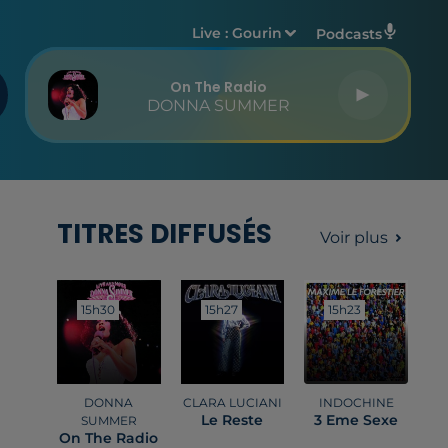
Live :
Gourin
Podcasts
On The Radio
DONNA SUMMER
TITRES DIFFUSÉS
Voir plus
15h30
15h30
15h27
15h27
15h23
15h23
DONNA
CLARA LUCIANI
INDOCHINE
Le Reste
3 Eme Sexe
SUMMER
On The Radio