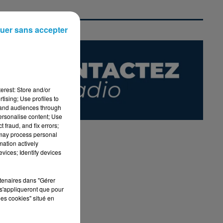
uer sans accepter
erest: Store and/or
tising; Use profiles to
tand audiences through
personalise content; Use
 fraud, and fix errors;
 may process personal
mation actively
vices; Identify devices
rtenaires dans "Gérer
s'appliqueront que pour
les cookies" situé en