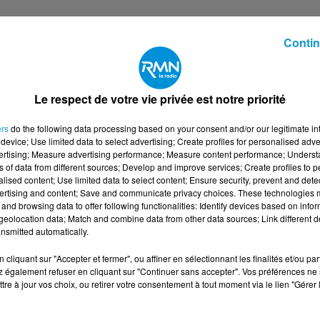
Contin
Le respect de votre vie privée est notre priorité
ers
do the following data processing based on your consent and/or our legitimate int
device; Use limited data to select advertising; Create profiles for personalised adver
vertising; Measure advertising performance; Measure content performance; Unders
ns of data from different sources; Develop and improve services; Create profiles to 
alised content; Use limited data to select content; Ensure security, prevent and detect
ertising and content; Save and communicate privacy choices. These technologies
and browsing data to offer following functionalities: Identify devices based on infor
eolocation data; Match and combine data from other data sources; Link different de
nsmitted automatically.
cliquant sur "Accepter et fermer", ou affiner en sélectionnant les finalités et/ou pa
 également refuser en cliquant sur "Continuer sans accepter". Vos préférences ne 
tre à jour vos choix, ou retirer votre consentement à tout moment via le lien "Gérer 