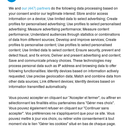
We and
our (447) partners
do the following data processing based on
your consent and/or our legitimate interest: Store and/or access
information on a device; Use limited data to select advertising; Create
profiles for personalised advertising; Use profiles to select personalised
Votre nom
*
advertising; Measure advertising performance; Measure content
performance; Understand audiences through statistics or combinations
of data from different sources; Develop and improve services; Create
profiles to personalise content; Use profiles to select personalised
content; Use limited data to select content; Ensure security, prevent and
detect fraud, and fix errors; Deliver and present advertising and content;
Save and communicate privacy choices. These technologies may
Votre e-mail
*
process personal data such as IP address and browsing data to offer
following functionalities: Identify devices based on information actively
requested; Use precise geolocation data; Match and combine data from
other data sources; Link different devices; Identify devices based on
information transmitted automatically.
Votre n° de téléphone
*
Vous pouvez accepter en cliquant sur "Accepter et fermer", ou affiner en
sélectionnant les finalités et/ou partenaires dans "Gérer mes choix".
Vous pouvez également refuser en cliquant sur "Continuer sans
accepter". Vos préférences ne s'appliqueront que pour ce site. Vous
pouvez mettre à jour vos choix, ou retirer votre consentement à tout
moment via le lien "Gérer les cookies" situé en bas de chaque page.