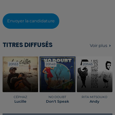
Envoyer la candidature
TITRES DIFFUSÉS
Voir plus
20h53
20h53
20h49
20h49
20h45
20h45
CÉPHAZ
NO DOUBT
RITA MITSOUKO
Lucille
Don't Speak
Andy