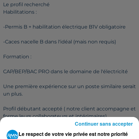
Le profil recherché
Habilitations :
-Permis B + habilitation électrique B1V obligatoire
-Caces nacelle B dans l'idéal (mais non requis)
Formation :
CAP/BEP/BAC PRO dans le domaine de l'électricité
Une première expérience sur un poste similaire serait
un plus.
Profil débutant accepté ( notre client accompagne et
forme leurs collaborateurs et intérimaires)
Continuer sans accepter
Le respect de votre vie privée est notre priorité
Postulez à l'offre : ELECTRICIEN TP H/F