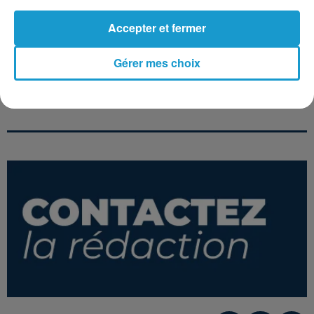
Accepter et fermer
Gérer mes choix
MIKE OLDFIELD
QUEEN
ALLAN VÉDÉ
To France
Another One Bites
7 Jours Sur 7
The Dust