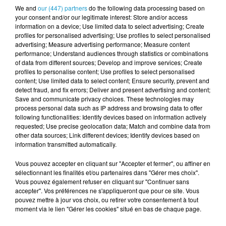
En troisième position, on retrouve Isabelle Le
We and
our (447) partners
do the following data processing based on
Callennec, de la liste "Hissons haut la Bretagne" avec
your consent and/or our legitimate interest: Store and/or access
information on a device; Use limited data to select advertising; Create
15.35%, juste devant Gilles Pennelle, tête de liste "Une
profiles for personalised advertising; Use profiles to select personalised
Bretagne forte" qui compte 15.27%,
advertising; Measure advertising performance; Measure content
performance; Understand audiences through statistics or combinations
La liste "Bretagne d'avenir", menée par Claire
of data from different sources; Develop and improve services; Create
Desmares-Poirrier, est 5e avec 13.7% des voix.
profiles to personalise content; Use profiles to select personalised
content; Use limited data to select content; Ensure security, prevent and
detect fraud, and fix errors; Deliver and present advertising and content;
Save and communicate privacy choices. These technologies may
Le deuxième tour des élections régionales se déroule
process personal data such as IP address and browsing data to offer
dimanche 27 juin.
following functionalities: Identify devices based on information actively
requested; Use precise geolocation data; Match and combine data from
other data sources; Link different devices; Identify devices based on
Publié : 20 juin 2021 à 21h55
information transmitted automatically.
Vous pouvez accepter en cliquant sur "Accepter et fermer", ou affiner en
TITRES DIFFUSÉS
sélectionnant les finalités et/ou partenaires dans "Gérer mes choix".
Voir plus
Vous pouvez également refuser en cliquant sur "Continuer sans
accepter". Vos préférences ne s'appliqueront que pour ce site. Vous
pouvez mettre à jour vos choix, ou retirer votre consentement à tout
moment via le lien "Gérer les cookies" situé en bas de chaque page.
23h55
23h55
23h52
23h52
23h49
23h49