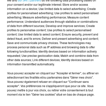
We and
our (447) partners
do the following data processing based on
your consent and/or our legitimate interest: Store and/or access
information on a device; Use limited data to select advertising; Create
profiles for personalised advertising; Use profiles to select personalised
advertising; Measure advertising performance; Measure content
performance; Understand audiences through statistics or combinations
of data from different sources; Develop and improve services; Create
profiles to personalise content; Use profiles to select personalised
content; Use limited data to select content; Ensure security, prevent and
detect fraud, and fix errors; Deliver and present advertising and content;
Save and communicate privacy choices. These technologies may
process personal data such as IP address and browsing data to offer
following functionalities: Identify devices based on information actively
requested; Use precise geolocation data; Match and combine data from
other data sources; Link different devices; Identify devices based on
information transmitted automatically.
Vous pouvez accepter en cliquant sur "Accepter et fermer", ou affiner en
sélectionnant les finalités et/ou partenaires dans "Gérer mes choix".
Vous pouvez également refuser en cliquant sur "Continuer sans
accepter". Vos préférences ne s'appliqueront que pour ce site. Vous
pouvez mettre à jour vos choix, ou retirer votre consentement à tout
moment via le lien "Gérer les cookies" situé en bas de chaque page.