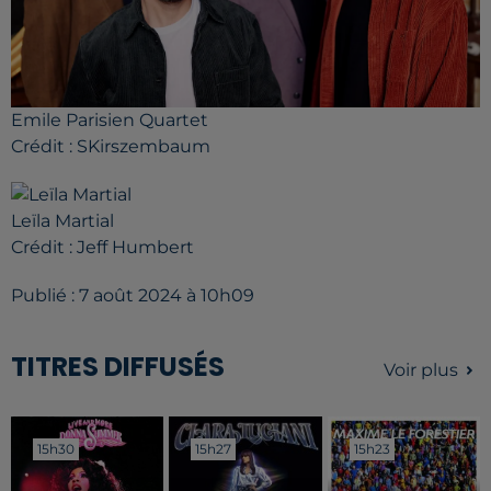
Emile Parisien Quartet
Crédit :
SKirszembaum
Leïla Martial
Crédit :
Jeff Humbert
Publié : 7 août 2024 à 10h09
TITRES DIFFUSÉS
Voir plus
15h30
15h30
15h27
15h27
15h23
15h23