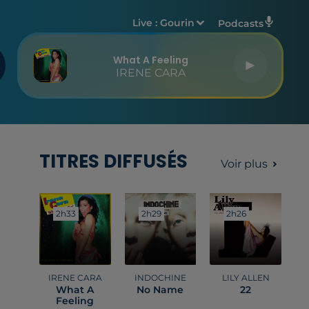
Live :
Gourin
Podcasts
What A Feeling
IRENE CARA
TITRES DIFFUSÉS
Voir plus
2h33
2h33
2h29
2h29
2h26
2h26
IRENE CARA
INDOCHINE
LILY ALLEN
What A
No Name
22
Feeling