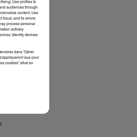
tising; Use profiles to
tand audiences through
personalise content; Use
 fraud, and fix errors;
 may process personal
mation actively
vices; Identify devices
rtenaires dans "Gérer
n
s'appliqueront que pour
les cookies" situé en
n
t