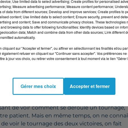
device; Use limited data to select advertising; Create profiles for personalised adver
lic à l'Olympia à Paris.
vertising; Measure advertising performance; Measure content performance; Unders
ns of data from different sources; Develop and improve services; Create profiles to 
LLANTE
alised content; Use limited data to select content; Ensure security, prevent and detect
ertising and content; Save and communicate privacy choices. These technologies
 la première fois au tournage de la finale de
and browsing data to offer following functionalities: Identify devices based on infor
eolocation data; Match and combine data from other data sources; Link different de
st ce qui a plu à Juliette, 28 ans : "Il y avait
nsmitted automatically.
. Les gens étaient à fond ! Je pense qu'on est
cliquant sur "Accepter et fermer", ou affiner en sélectionnant les finalités et/ou pa
ment on a applaudi et mal à la voix tellement o
 également refuser en cliquant sur "Continuer sans accepter". Vos préférences ne 
tre à jour vos choix, ou retirer votre consentement à tout moment via le lien "Gérer 
ant parce que, même si on a tous une favorite, o
t des messages qui sont portés, c'est ça le plus
Gérer mes choix
Accepter et fermer
é mais en cent fois mieux parce qu'il y a toute
ressant de voir comment se déroule un tournage,
t être patient. Mais en même temps, on ne connaî
e voir le tournage des deux victoires, on fait