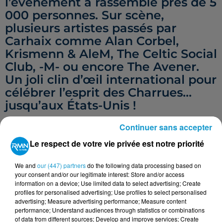
l’événement a rassemblé près de 5
000 personnes. Sur scène,
plusieurs artistes passés par
Carhaix comme Alan Corbel,
Krismenn & AleM, The Celtic Social
Club, -M- ou encore The Avener.
Un joli clin d’œil international pour
célébrer l’esprit des Charrues...
jusqu’aux États-Unis !
Continuer sans accepter
Le respect de votre vie privée est notre priorité
We and
our (447) partners
do the following data processing based on
your consent and/or our legitimate interest: Store and/or access
information on a device; Use limited data to select advertising; Create
profiles for personalised advertising; Use profiles to select personalised
advertising; Measure advertising performance; Measure content
performance; Understand audiences through statistics or combinations
of data from different sources; Develop and improve services; Create