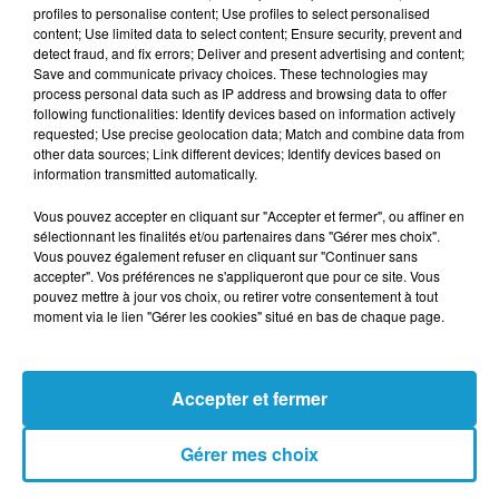
profiles to personalise content; Use profiles to select personalised
content; Use limited data to select content; Ensure security, prevent and
detect fraud, and fix errors; Deliver and present advertising and content;
TITRES DIFFUSÉS
Save and communicate privacy choices. These technologies may
Voir plus
process personal data such as IP address and browsing data to offer
following functionalities: Identify devices based on information actively
requested; Use precise geolocation data; Match and combine data from
other data sources; Link different devices; Identify devices based on
7h57
7h57
7h49
7h49
7h45
7h45
information transmitted automatically.
Vous pouvez accepter en cliquant sur "Accepter et fermer", ou affiner en
sélectionnant les finalités et/ou partenaires dans "Gérer mes choix".
Vous pouvez également refuser en cliquant sur "Continuer sans
accepter". Vos préférences ne s'appliqueront que pour ce site. Vous
pouvez mettre à jour vos choix, ou retirer votre consentement à tout
GRAND CORPS
ORIA
JIMMY CLIFF
moment via le lien "Gérer les cookies" situé en bas de chaque page.
Soirée Mondaine
Reggae Night
MALADE ET LOUANE
Derrière Le
Brouillard
Accepter et fermer
Gérer mes choix