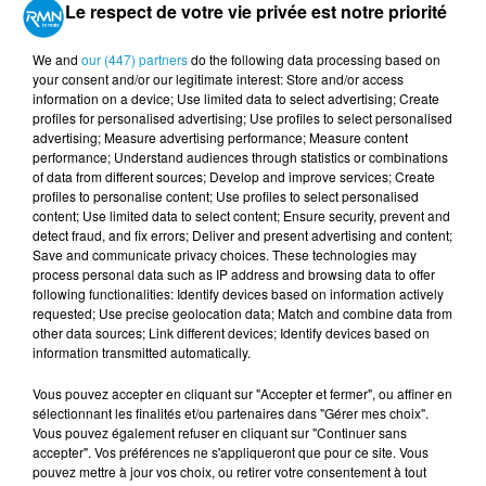
Le respect de votre vie privée est notre priorité
We and
our (447) partners
do the following data processing based on
Votre message
*
your consent and/or our legitimate interest: Store and/or access
information on a device; Use limited data to select advertising; Create
profiles for personalised advertising; Use profiles to select personalised
advertising; Measure advertising performance; Measure content
performance; Understand audiences through statistics or combinations
of data from different sources; Develop and improve services; Create
profiles to personalise content; Use profiles to select personalised
content; Use limited data to select content; Ensure security, prevent and
Taille maximum : 500 caractères
detect fraud, and fix errors; Deliver and present advertising and content;
Save and communicate privacy choices. These technologies may
Votre CV
process personal data such as IP address and browsing data to offer
following functionalities: Identify devices based on information actively
requested; Use precise geolocation data; Match and combine data from
other data sources; Link different devices; Identify devices based on
information transmitted automatically.
L'upload de fichier est limité à 2Mo pour les images et PDF et 5Mo
pour les audios.
Vous pouvez accepter en cliquant sur "Accepter et fermer", ou affiner en
sélectionnant les finalités et/ou partenaires dans "Gérer mes choix".
Votre lettre de motivation
Vous pouvez également refuser en cliquant sur "Continuer sans
accepter". Vos préférences ne s'appliqueront que pour ce site. Vous
pouvez mettre à jour vos choix, ou retirer votre consentement à tout