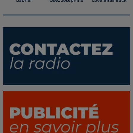
Gabriel
Osez Josephine
Love Bites Back