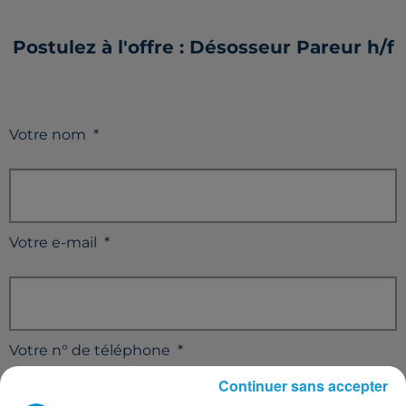
Postulez à l'offre : Désosseur Pareur h/f
Votre nom
*
Votre e-mail
*
Votre n° de téléphone
*
Continuer sans accepter