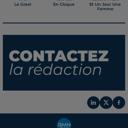
Le Graal
En Cloque
Et Un Jour Une
Femme