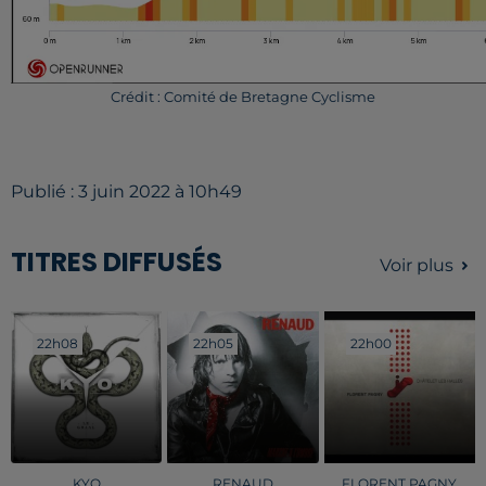
Crédit : Comité de Bretagne Cyclisme
Publié : 3 juin 2022 à 10h49
TITRES DIFFUSÉS
Voir plus
22h08
22h08
22h05
22h05
22h00
22h00
KYO
RENAUD
FLORENT PAGNY