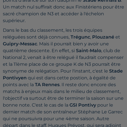
points d'avance sur son dauphin le
Stade Rennais B
.
Un match nul suffirait donc aux Finistériens pour être
sacré champion de N3 et accéder à l'échelon
supérieur.
Dans le bas du classement, les trois équipes
reléguées sont déjà connues,
Trégunc
,
Plouzané
et
Guipry-Messac
. Mais il pourrait bien y avoir une
quatrième descente. En effet, si
Saint-Malo
, club de
National 2, venait à être relégué il faudrait compenser
et la 11ème place de ce groupe K de N3 pourrait être
synonyme de relégation. Pour l'instant, c'est le
Stade
Pontivyen
qui est dans cette postion, à égalité de
points avec la
TA Rennes
. Il reste donc encore des
matchs à enjeux mais dans le milieu de classement,
l'objectif va surtout être de terminer la saison sur une
bonne note. C'est le cas de la
GSI Pontivy
pour le
dernier match de son entraîneur Stéphane Le Garrec
qui ne poursuivra pour une 4ème saison. Autre
départ dans le staff, Hugues Prévost, qui sera adjoint