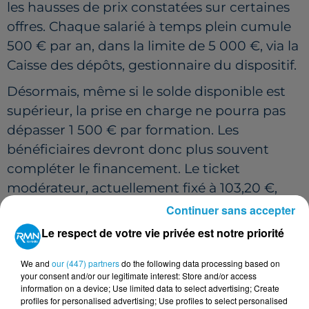
les hausses de prix constatées sur certaines
offres. Chaque salarié à temps plein cumule
500 € par an, dans la limite de 5 000 €, via la
Caisse des dépôts, gestionnaire du dispositif.
Désormais, même si le solde disponible est
supérieur, la prise en charge ne pourra pas
dépasser 1 500 € par formation. Les
bénéficiaires devront donc plus souvent
compléter le financement. Le ticket
modérateur, actuellement fixé à 103,20 €,
pourrait par ailleurs être relevé autour de 150
Continuer sans accepter
€, sans publication officielle à ce stade.
Le respect de votre vie privée est notre priorité
DES RESTRICTIONS SUPPLÉMENTAIRES POUR LE
We and
our (447) partners
do the following data processing based on
PERMIS DE CONDUIRE
your consent and/or our legitimate interest: Store and/or access
information on a device; Use limited data to select advertising; Create
Le financement du permis via le CPF évolue
profiles for personalised advertising; Use profiles to select personalised