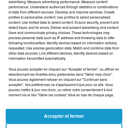
advertising; Measure advertising performance; Measure content
également. À partir du 1er mars 2026, il sera
performance; Understand audiences through statistics or combinations
réservé aux demandeurs d’emploi et
of data from different sources; Develop and improve services; Create
profiles to personalise content; Use profiles to select personalised
plafonné à 900 € maximum. Plusieurs
content; Use limited data to select content; Ensure security, prevent and
acteurs du secteur dénoncent un risque
detect fraud, and fix errors; Deliver and present advertising and content;
Save and communicate privacy choices. These technologies may
d’exclusion des publics les plus modestes.
process personal data such as IP address and browsing data to offer
following functionalities: Identify devices based on information actively
Les formations en langues ou en
requested; Use precise geolocation data; Match and combine data from
compétences numériques dépassent
other data sources; Link different devices; Identify devices based on
information transmitted automatically.
fréquemment les nouveaux seuils. Les
représentants des organismes redoutent un
Vous pouvez accepter en cliquant sur "Accepter et fermer", ou affiner en
sélectionnant les finalités et/ou partenaires dans "Gérer mes choix".
frein aux reconversions professionnelles et
Vous pouvez également refuser en cliquant sur "Continuer sans
un accès plus inégal aux bilans de
accepter". Vos préférences ne s'appliqueront que pour ce site. Vous
pouvez mettre à jour vos choix, ou retirer votre consentement à tout
compétences.
moment via le lien "Gérer les cookies" situé en bas de chaque page.
Le gouvernement assume une réforme
destinée à contenir les dérives pointées par
Accepter et fermer
la Cour des comptes en 2023. Selon les
estimations avancées, ces plafonnements