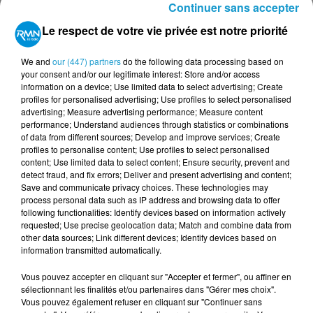
Continuer sans accepter
Dans les Côtes-d'Armor, ce sont près de 8000
Le respect de votre vie privée est notre priorité
créneaux qui ont été ouverts, alors que le Finistère
en propose plus de 9500. En Ille-et-Vilaine, ce sont
We and
our (447) partners
do the following data processing based on
plus de 12500 nouveaux créneaux qui ont été
your consent and/or our legitimate interest: Store and/or access
ouverts.
information on a device; Use limited data to select advertising; Create
profiles for personalised advertising; Use profiles to select personalised
En France, le taux d'incidence moyen est de 155 cas
advertising; Measure advertising performance; Measure content
pour 100000 habitants. Dans les Côtes-d'Armor, il est
performance; Understand audiences through statistics or combinations
of data from different sources; Develop and improve services; Create
de 56 (le taux le plus bas du pays) au samedi 24
profiles to personalise content; Use profiles to select personalised
juillet. Dans le Finistère, il est de 72 cas pour 100000
content; Use limited data to select content; Ensure security, prevent and
habitants. 91 cas pour le Morbihan, et 93 pour l'Ille-et-
detect fraud, and fix errors; Deliver and present advertising and content;
Save and communicate privacy choices. These technologies may
Vilaine.
process personal data such as IP address and browsing data to offer
following functionalities: Identify devices based on information actively
A noter qu'en Bretagne, plus de 66% de la population
requested; Use precise geolocation data; Match and combine data from
a déjà reçu au moins une première dose du vaccin.
other data sources; Link different devices; Identify devices based on
information transmitted automatically.
Pour prendre RDV, vous pouvez passer par les sites
Keldoc
et
Doctolib
.
Vous pouvez accepter en cliquant sur "Accepter et fermer", ou affiner en
sélectionnant les finalités et/ou partenaires dans "Gérer mes choix".
Vous pouvez également refuser en cliquant sur "Continuer sans
Publié : 26 juillet 2021 à 11h40