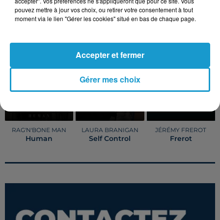
accepter". Vos préférences ne s'appliqueront que pour ce site. Vous
pouvez mettre à jour vos choix, ou retirer votre consentement à tout
moment via le lien "Gérer les cookies" situé en bas de chaque page.
TITRES DIFFUSÉS
Voir plus
Accepter et fermer
1h57
1h57
1h53
1h53
1h50
1h50
Gérer mes choix
RAG'N'BONE MAN
LAURA BRANIGAN
JÉRÉMY FREROT
Human
Self Control
Frerot