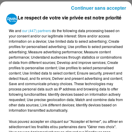
(100 % de la compétition) : Le diffuseur
Continuer sans accepter
franco-qatarien est le seul à retransmettre
Le respect de votre vie privée est notre priorité
l’intégralité des 104 rencontres.
We and
our (447) partners
do the following data processing based on
M6 (54 matchs en clair) : Le groupe M6
your consent and/or our legitimate interest: Store and/or access
frappe un grand coup en proposant plus de
information on a device; Use limited data to select advertising; Create
profiles for personalised advertising; Use profiles to select personalised
la moitié du tournoi gratuitement, sur sa
advertising; Measure advertising performance; Measure content
chaîne principale et sa plateforme de
performance; Understand audiences through statistics or combinations
of data from different sources; Develop and improve services; Create
streaming M6+. Au programme : 34 matchs
profiles to personalise content; Use profiles to select personalised
de poule, l’intégralité des matchs de l’équipe
content; Use limited data to select content; Ensure security, prevent and
detect fraud, and fix errors; Deliver and present advertising and content;
de France, les deux demi-finales, la petite
Save and communicate privacy choices. These technologies may
process personal data such as IP address and browsing data to offer
finale et l'affiche tant attendue du 19 juillet.
following functionalities: Identify devices based on information actively
LES GRANDS RENDEZ-VOUS DU
requested; Use precise geolocation data; Match and combine data from
other data sources; Link different devices; Identify devices based on
PREMIER TOUR (HEURE FRANÇAISE)
information transmitted automatically.
Décalage horaire avec l'Amérique du Nord
Vous pouvez accepter en cliquant sur "Accepter et fermer", ou affiner en
sélectionnant les finalités et/ou partenaires dans "Gérer mes choix".
oblige, certaines rencontres se joueront tard
Vous pouvez également refuser en cliquant sur "Continuer sans