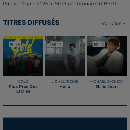
Publié : 10 juin 2026 à 19h39 par Titouan GUIBERT
TITRES DIFFUSÉS
Voir plus
18h56
18h56
18h47
18h47
18h42
18h42
GOLD
LIONEL RICHIE
MICHAEL JACKSON
Plus Pres Des
Hello
Billie Jean
Etoiles