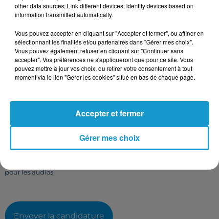
other data sources; Link different devices; Identify devices based on
information transmitted automatically.
Vous pouvez accepter en cliquant sur "Accepter et fermer", ou affiner en
Taille maximum : 500 caractères
sélectionnant les finalités et/ou partenaires dans "Gérer mes choix".
Votre CV
Vous pouvez également refuser en cliquant sur "Continuer sans
accepter". Vos préférences ne s'appliqueront que pour ce site. Vous
pouvez mettre à jour vos choix, ou retirer votre consentement à tout
moment via le lien "Gérer les cookies" situé en bas de chaque page.
L'upload de fichier est limité à 2Mo pour les images et PDF et 5Mo
pour les audios.
Accepter et fermer
Votre lettre de motivation
Gérer mes choix
L'upload de fichier est limité à 2Mo pour les images et PDF et 5Mo
pour les audios.
Envoyer la candidature