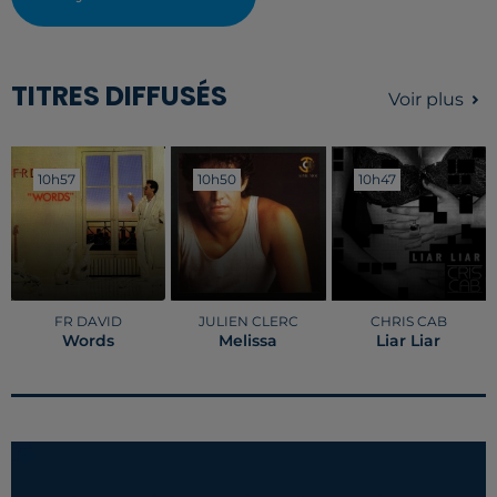
TITRES DIFFUSÉS
Voir plus
10h57
10h57
10h50
10h50
10h47
10h47
FR DAVID
JULIEN CLERC
CHRIS CAB
Words
Melissa
Liar Liar