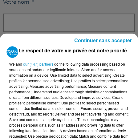
Votre nom
*
Votre e-mail
*
Continuer sans accepter
Le respect de votre vie privée est notre priorité
We and
our (447) partners
do the following data processing based on
your consent and/or our legitimate interest: Store and/or access
Votre n° de téléphone
information on a device; Use limited data to select advertising; Create
*
profiles for personalised advertising; Use profiles to select personalised
advertising; Measure advertising performance; Measure content
performance; Understand audiences through statistics or combinations
of data from different sources; Develop and improve services; Create
profiles to personalise content; Use profiles to select personalised
content; Use limited data to select content; Ensure security, prevent and
Votre message
*
detect fraud, and fix errors; Deliver and present advertising and content;
Save and communicate privacy choices. These technologies may
process personal data such as IP address and browsing data to offer
following functionalities: Identify devices based on information actively
requested; Use precise geolocation data; Match and combine data from