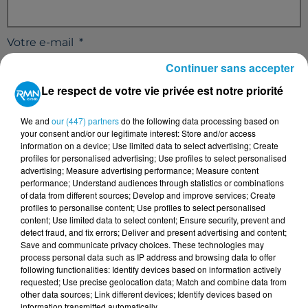
Votre e-mail
*
Continuer sans accepter
Le respect de votre vie privée est notre priorité
We and
our (447) partners
do the following data processing based on
Votre n° de téléphone
*
your consent and/or our legitimate interest: Store and/or access
information on a device; Use limited data to select advertising; Create
profiles for personalised advertising; Use profiles to select personalised
advertising; Measure advertising performance; Measure content
performance; Understand audiences through statistics or combinations
of data from different sources; Develop and improve services; Create
Votre message
*
profiles to personalise content; Use profiles to select personalised
content; Use limited data to select content; Ensure security, prevent and
detect fraud, and fix errors; Deliver and present advertising and content;
Save and communicate privacy choices. These technologies may
process personal data such as IP address and browsing data to offer
following functionalities: Identify devices based on information actively
requested; Use precise geolocation data; Match and combine data from
other data sources; Link different devices; Identify devices based on
information transmitted automatically.