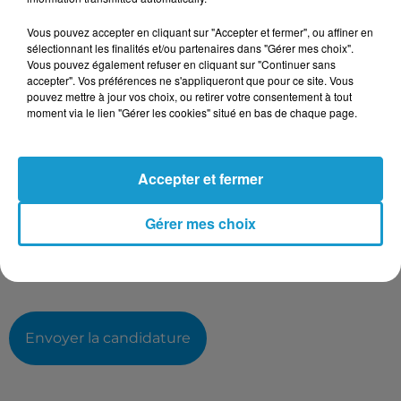
Taille maximum : 500 caractères
Vous pouvez accepter en cliquant sur "Accepter et fermer", ou affiner en
Votre CV
sélectionnant les finalités et/ou partenaires dans "Gérer mes choix".
Vous pouvez également refuser en cliquant sur "Continuer sans
accepter". Vos préférences ne s'appliqueront que pour ce site. Vous
pouvez mettre à jour vos choix, ou retirer votre consentement à tout
moment via le lien "Gérer les cookies" situé en bas de chaque page.
L'upload de fichier est limité à 2Mo pour les images et PDF et 5Mo
pour les audios.
Votre lettre de motivation
Accepter et fermer
Gérer mes choix
L'upload de fichier est limité à 2Mo pour les images et PDF et 5Mo
pour les audios.
Envoyer la candidature