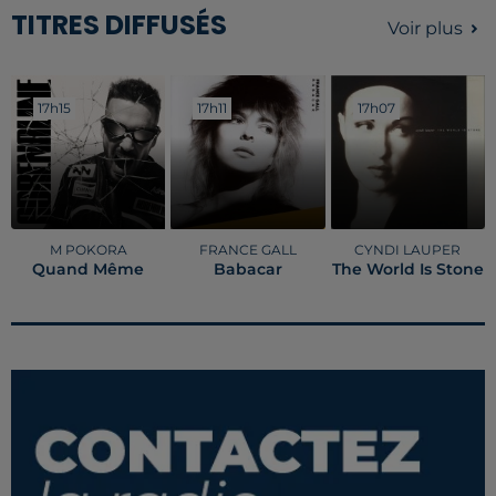
TITRES DIFFUSÉS
Voir plus
17h15
17h15
17h11
17h11
17h07
17h07
M POKORA
FRANCE GALL
CYNDI LAUPER
Quand Même
Babacar
The World Is Stone