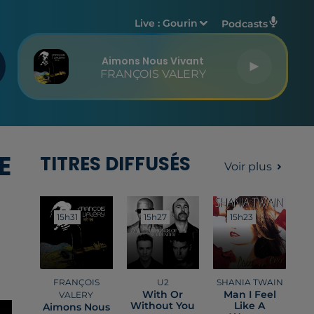
Live :
Gourin
Podcasts
Aimons Nous Vivant
FRANÇOIS VALERY
E
TITRES DIFFUSÉS
Voir plus
15h31
15h31
15h27
15h27
15h23
15h23
FRANÇOIS
U2
SHANIA TWAIN
With Or
Man I Feel
VALERY
Without You
Like A
Aimons Nous