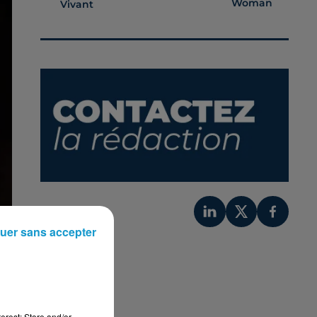
Woman
Vivant
uer sans accepter
erest: Store and/or