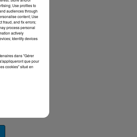
tising; Use profiles to
tand audiences through
personalise content; Use
 fraud, and fix errors;
e
 may process personal
mation actively
vices; Identify devices
rtenaires dans "Gérer
s'appliqueront que pour
les cookies" situé en