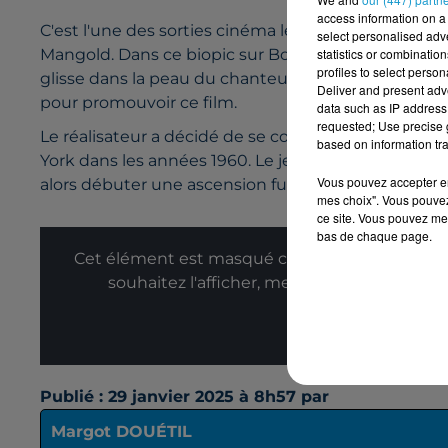
access information on a 
C'est l'une des sorties cinéma les plus attendues 
select personalised ad
statistics or combinatio
Mangold. Dans ce biopic sur Bob Dylan, c'est l'act
profiles to select person
glisse dans la peau du chanteur.
C’est le rôle qui l
Deliver and present adv
pour promouvoir ce film.
data such as IP address 
requested; Use precise g
Le réalisateur a décidé de se concentrer sur une pé
based on information tra
York dans les années 1960.
Le jeune homme de 19 an
Vous pouvez accepter en 
alors débuter une ascension fulgurante et changer
mes choix". Vous pouvez
ce site. Vous pouvez met
bas de chaque page.
Cet élément est masqué compte-tenu du refus
souhaitez l'afficher, merci de nous donner
Affic
Publié : 29 janvier 2025 à 8h57 par
Margot DOUÉTIL