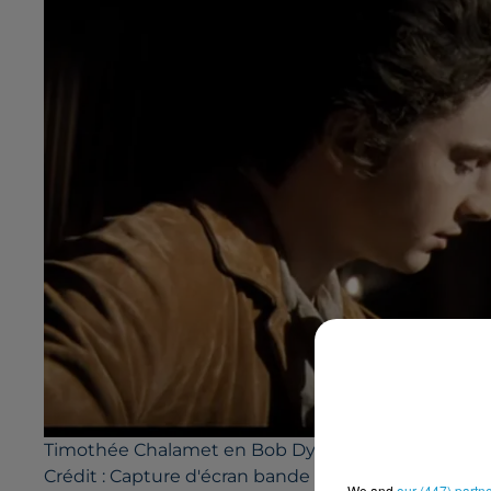
Timothée Chalamet en Bob Dylan dans "Un parfait
Crédit :
Capture d'écran bande annonce Un parfait
We and
our (447) partn