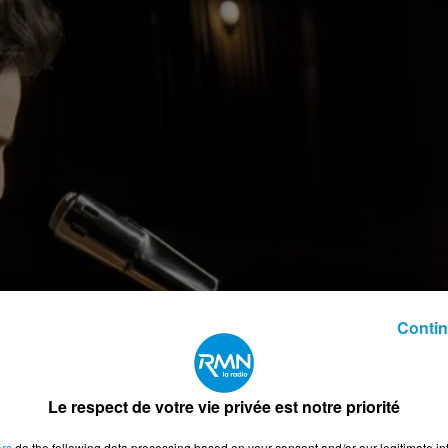
Contin
Le respect de votre vie privée est notre priorité
 inconnu"
 inconnu
ers
do the following data processing based on your consent and/or our legitimate int