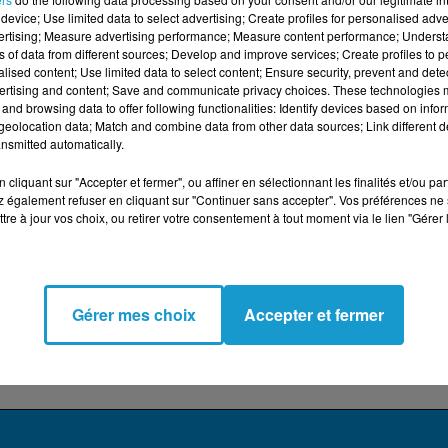
device; Use limited data to select advertising; Create profiles for personalised adver
de ce début d'année 2025 :
Un parfait inconnu
de James
vertising; Measure advertising performance; Measure content performance; Unders
ns of data from different sources; Develop and improve services; Create profiles to 
eur franco-américain en vogue Timothée Chalamet, qui se
alised content; Use limited data to select content; Ensure security, prevent and detect
’a le “plus marqué” avait-il déclaré en conférence de press
ertising and content; Save and communicate privacy choices. These technologies
and browsing data to offer following functionalities: Identify devices based on infor
eolocation data; Match and combine data from other data sources; Link different de
riode précise de la carrière de Dylan, ses débuts à New
nsmitted automatically.
s débarque, guitare sous la main, du Minnesota. Il va
cliquant sur "Accepter et fermer", ou affiner en sélectionnant les finalités et/ou pa
à jamais le cours de la musique américaine.
 également refuser en cliquant sur "Continuer sans accepter". Vos préférences ne 
tre à jour vos choix, ou retirer votre consentement à tout moment via le lien "Gérer 
 du dépôt de cookies que vous avez exprimé. Si vous
 votre accord en cliquant sur le bouton ci-dessous.
Gérer mes choix
Accepter et fermer
her l'élément