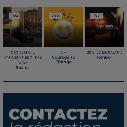
17h56
17h56
17h48
17h48
17h44
17h44
ORCHESTRAL
SIA
GÉRALD DE PALMAS
Courage To
Tomber
MANOEUVRES IN THE
Change
DARK
Secret