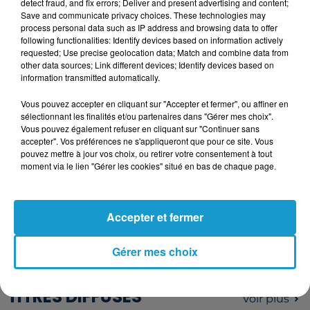
detect fraud, and fix errors; Deliver and present advertising and content;
mercredi 5 mars 2025.
Save and communicate privacy choices. These technologies may
process personal data such as IP address and browsing data to offer
following functionalities: Identify devices based on information actively
requested; Use precise geolocation data; Match and combine data from
other data sources; Link different devices; Identify devices based on
Cet élément est masqué compte-tenu du refus
information transmitted automatically.
du dépôt de cookies que vous avez exprimé. Si
vous souhaitez l'afficher, merci de nous donner
Vous pouvez accepter en cliquant sur "Accepter et fermer", ou affiner en
sélectionnant les finalités et/ou partenaires dans "Gérer mes choix".
votre accord en cliquant sur le bouton ci-
Vous pouvez également refuser en cliquant sur "Continuer sans
dessous.
accepter". Vos préférences ne s'appliqueront que pour ce site. Vous
pouvez mettre à jour vos choix, ou retirer votre consentement à tout
moment via le lien "Gérer les cookies" situé en bas de chaque page.
Afficher l'élément
Publié : 4 mars 2025 à 12h21 par
Accepter et fermer
Margot DOUÉTIL
Gérer mes choix
TITRES DIFFUSÉS
Voir plus