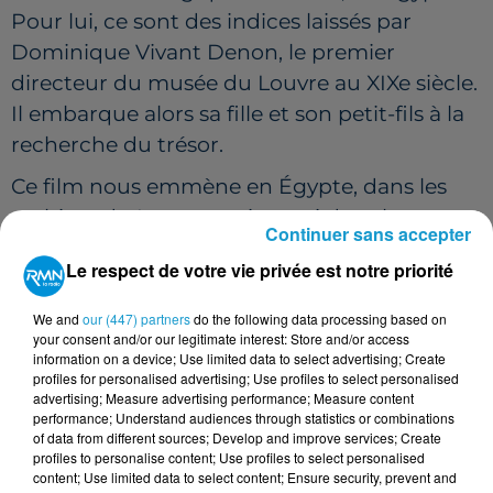
Pour lui, ce sont des indices laissés par
Dominique Vivant Denon, le premier
directeur du musée du Louvre au XIXe siècle.
Il embarque alors sa fille et son petit-fils à la
recherche du trésor.
Ce film nous emmène en Égypte, dans les
archives du Louvre mais aussi dans les
Continuer sans accepter
cabinets secrets de Malmaison.
Le respect de votre vie privée est notre priorité
C'est le premier long-métrage de la
comédienne Barbara Schulz (
Le monde à
We and
our (447) partners
do the following data processing based on
your consent and/or our legitimate interest: Store and/or access
l'envers
,
Bernadette
). Elle a coécrit le
information on a device; Use limited data to select advertising; Create
profiles for personalised advertising; Use profiles to select personalised
scénario avec
Christophe Turpin (
JCVD
,
La
advertising; Measure advertising performance; Measure content
Colle
) et Jérôme Tonnerre pour la
performance; Understand audiences through statistics or combinations
of data from different sources; Develop and improve services; Create
collaboration au scénario.
profiles to personalise content; Use profiles to select personalised
content; Use limited data to select content; Ensure security, prevent and
Le secret de Khéops, c'est au cinéma dès