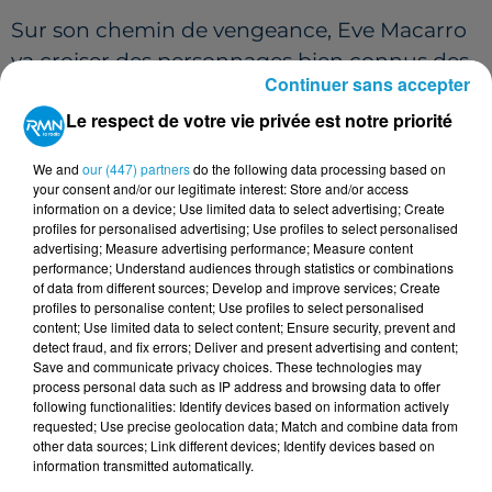
Sur son chemin de vengeance, Eve Macarro
va croiser des personnages bien connus des
Continuer sans accepter
fans de la saga, dont John Wick, interprété
Le respect de votre vie privée est notre priorité
par Keanu Reeves.
Ballerina
se déroule entre
les événements du troisième et quatrième
We and
our (447) partners
do the following data processing based on
film.
your consent and/or our legitimate interest: Store and/or access
information on a device; Use limited data to select advertising; Create
De l’univers de John Wick : Ballerina
, sort en
profiles for personalised advertising; Use profiles to select personalised
advertising; Measure advertising performance; Measure content
salles dès mercredi 4 juin 2025.
performance; Understand audiences through statistics or combinations
of data from different sources; Develop and improve services; Create
profiles to personalise content; Use profiles to select personalised
content; Use limited data to select content; Ensure security, prevent and
Cet élément est masqué compte-tenu du refus
detect fraud, and fix errors; Deliver and present advertising and content;
du dépôt de cookies que vous avez exprimé. Si
Save and communicate privacy choices. These technologies may
process personal data such as IP address and browsing data to offer
vous souhaitez l'afficher, merci de nous donner
following functionalities: Identify devices based on information actively
votre accord en cliquant sur le bouton ci-
requested; Use precise geolocation data; Match and combine data from
dessous.
other data sources; Link different devices; Identify devices based on
information transmitted automatically.