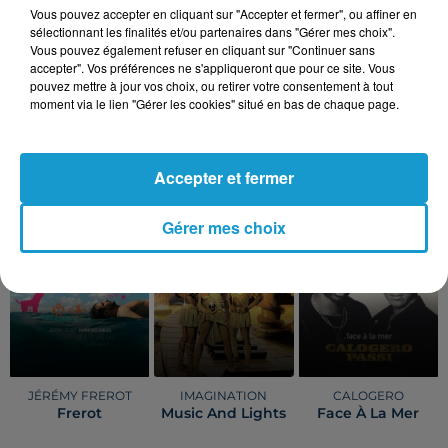
Afficher l'élément
Vous pouvez accepter en cliquant sur "Accepter et fermer", ou affiner en
sélectionnant les finalités et/ou partenaires dans "Gérer mes choix".
Vous pouvez également refuser en cliquant sur "Continuer sans
accepter". Vos préférences ne s'appliqueront que pour ce site. Vous
Publié : 3 juin 2025 à 10h05 par
pouvez mettre à jour vos choix, ou retirer votre consentement à tout
moment via le lien "Gérer les cookies" situé en bas de chaque page.
Margot DOUÉTIL
Accepter et fermer
TITRES DIFFUSÉS
Voir plus
Gérer mes choix
8h17
8h17
8h12
8h12
8h08
8h08
JÉRÉMY FREROT
IMAGINATION
CALOGERO
Frerot
Music And Lights
Face À La Mer