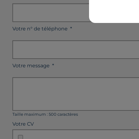
Votre n° de téléphone
*
Votre message
*
Taille maximum : 500 caractères
Votre CV