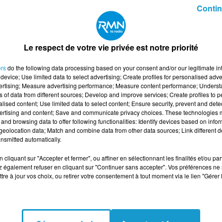
Contin
ste que de nuit et 1 poste jour/nuit (1 semaine/2)
Le respect de votre vie privée est notre priorité
ers
do the following data processing based on your consent and/or our legitimate int
device; Use limited data to select advertising; Create profiles for personalised adver
vertising; Measure advertising performance; Measure content performance; Unders
ns of data from different sources; Develop and improve services; Create profiles to 
re : CHAUFFEUR SPL H/F
alised content; Use limited data to select content; Ensure security, prevent and detect
ertising and content; Save and communicate privacy choices. These technologies
and browsing data to offer following functionalities: Identify devices based on infor
eolocation data; Match and combine data from other data sources; Link different de
nsmitted automatically.
cliquant sur "Accepter et fermer", ou affiner en sélectionnant les finalités et/ou pa
 également refuser en cliquant sur "Continuer sans accepter". Vos préférences ne 
tre à jour vos choix, ou retirer votre consentement à tout moment via le lien "Gérer 