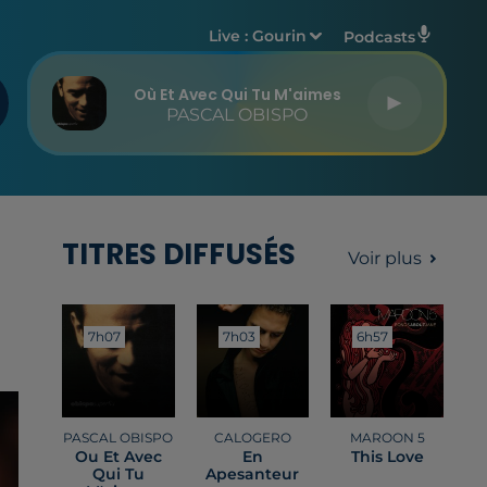
Live :
Gourin
Podcasts
Où Et Avec Qui Tu M'aimes
PASCAL OBISPO
TITRES DIFFUSÉS
Voir plus
7h07
7h07
7h03
7h03
6h57
6h57
PASCAL OBISPO
CALOGERO
MAROON 5
Ou Et Avec
En
This Love
Qui Tu
Apesanteur