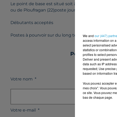
Le point de base est situé soit à Neulliac (56) : 1 po
ou de Ploufragan (22)poste jour/nuit (1 semaine/2)
Débutants acceptés
Postes à pourvoir sur du long terme en cdi.
We and
our (447) partn
access information on a 
select personalised ad
statistics or combinatio
Postulez à l'off
profiles to select person
Deliver and present adv
data such as IP address 
requested; Use precise g
based on information tra
Votre nom
*
Vous pouvez accepter en 
mes choix". Vous pouvez
ce site. Vous pouvez met
bas de chaque page.
Votre e-mail
*