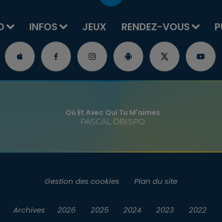
O
INFOS
JEUX
RENDEZ-VOUS
P
Où Et Avec Qui Tu M'aimes
PASCAL OBISPO
Gestion des cookies
Plan du site
Archives
2026
2025
2024
2023
2022