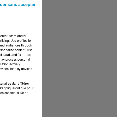
uer sans accepter
erest: Store and/or
tising; Use profiles to
tand audiences through
personalise content; Use
 fraud, and fix errors;
 may process personal
mation actively
vices; Identify devices
rtenaires dans "Gérer
s'appliqueront que pour
les cookies" situé en