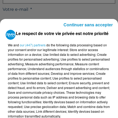
Votre e-mail
*
Continuer sans accepter
Le respect de votre vie privée est notre priorité
Votre n° de téléphone
*
We and
our (447) partners
do the following data processing based on
your consent and/or our legitimate interest: Store and/or access
information on a device; Use limited data to select advertising; Create
profiles for personalised advertising; Use profiles to select personalised
advertising; Measure advertising performance; Measure content
performance; Understand audiences through statistics or combinations
Votre message
*
of data from different sources; Develop and improve services; Create
profiles to personalise content; Use profiles to select personalised
content; Use limited data to select content; Ensure security, prevent and
detect fraud, and fix errors; Deliver and present advertising and content;
Save and communicate privacy choices. These technologies may
process personal data such as IP address and browsing data to offer
following functionalities: Identify devices based on information actively
requested; Use precise geolocation data; Match and combine data from
other data sources; Link different devices; Identify devices based on
Taille maximum : 500 caractères
information transmitted automatically.