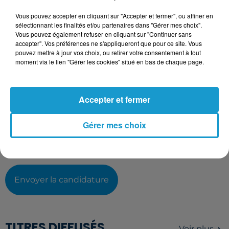
Votre CV
Vous pouvez accepter en cliquant sur "Accepter et fermer", ou affiner en
sélectionnant les finalités et/ou partenaires dans "Gérer mes choix".
Vous pouvez également refuser en cliquant sur "Continuer sans
accepter". Vos préférences ne s'appliqueront que pour ce site. Vous
pouvez mettre à jour vos choix, ou retirer votre consentement à tout
L'upload de fichier est limité à 2Mo pour les images et PDF et 5Mo
moment via le lien "Gérer les cookies" situé en bas de chaque page.
pour les audios.
Votre lettre de motivation
Accepter et fermer
Gérer mes choix
L'upload de fichier est limité à 2Mo pour les images et PDF et 5Mo
pour les audios.
Envoyer la candidature
TITRES DIFFUSÉS
Voir plus