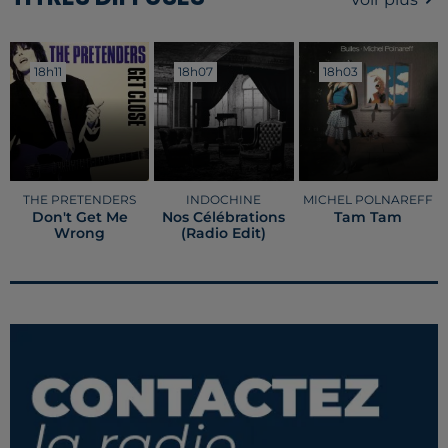
18h11
18h11
18h07
18h07
18h03
18h03
THE PRETENDERS
INDOCHINE
MICHEL POLNAREFF
Don't Get Me
Nos Célébrations
Tam Tam
Wrong
(radio Edit)