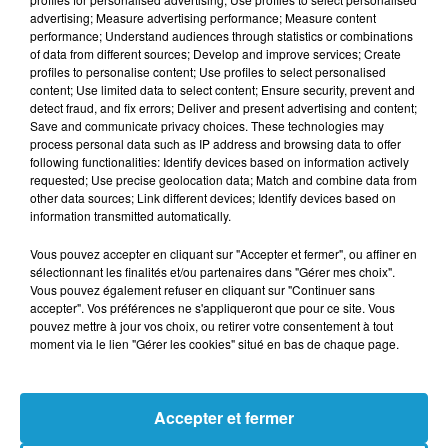
risques d’attente.
advertising; Measure advertising performance; Measure content
performance; Understand audiences through statistics or combinations
of data from different sources; Develop and improve services; Create
profiles to personalise content; Use profiles to select personalised
Cet élément est masqué compte-tenu du refus
content; Use limited data to select content; Ensure security, prevent and
du dépôt de cookies que vous avez exprimé. Si
detect fraud, and fix errors; Deliver and present advertising and content;
vous souhaitez l'afficher, merci de nous donner
Save and communicate privacy choices. These technologies may
process personal data such as IP address and browsing data to offer
votre accord en cliquant sur le bouton ci-
following functionalities: Identify devices based on information actively
dessous.
requested; Use precise geolocation data; Match and combine data from
other data sources; Link different devices; Identify devices based on
information transmitted automatically.
Afficher l'élément
Vous pouvez accepter en cliquant sur "Accepter et fermer", ou affiner en
sélectionnant les finalités et/ou partenaires dans "Gérer mes choix".
Ce dimanche 3 août, le trafic devrait rester
Vous pouvez également refuser en cliquant sur "Continuer sans
accepter". Vos préférences ne s'appliqueront que pour ce site. Vous
chargé, principalement en matinée et
pouvez mettre à jour vos choix, ou retirer votre consentement à tout
jusqu’au début de l’après-midi. Les retours
moment via le lien "Gérer les cookies" situé en bas de chaque page.
s’intensifieront en fin de journée, avec
quelques ralentissements possibles sur les
Accepter et fermer
grands axes vers l’Île-de-France.