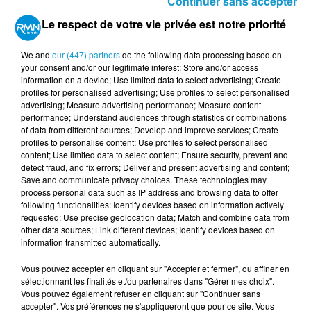
Continuer sans accepter
TITRES DIFFUSÉS
Voir plus
Le respect de votre vie privée est notre priorité
We and
our (447) partners
do the following data processing based on
your consent and/or our legitimate interest: Store and/or access
13h31
13h31
13h27
13h27
13h23
13h23
information on a device; Use limited data to select advertising; Create
profiles for personalised advertising; Use profiles to select personalised
advertising; Measure advertising performance; Measure content
performance; Understand audiences through statistics or combinations
of data from different sources; Develop and improve services; Create
profiles to personalise content; Use profiles to select personalised
content; Use limited data to select content; Ensure security, prevent and
LOUIS BERTIGNAC
KIM WILDE
PHIL COLLINS
detect fraud, and fix errors; Deliver and present advertising and content;
Ces Idées Là
You Keep Me
A Groovy Kind Of
Save and communicate privacy choices. These technologies may
Hangin' On
Love
process personal data such as IP address and browsing data to offer
following functionalities: Identify devices based on information actively
requested; Use precise geolocation data; Match and combine data from
other data sources; Link different devices; Identify devices based on
information transmitted automatically.
Vous pouvez accepter en cliquant sur "Accepter et fermer", ou affiner en
sélectionnant les finalités et/ou partenaires dans "Gérer mes choix".
Vous pouvez également refuser en cliquant sur "Continuer sans
accepter". Vos préférences ne s'appliqueront que pour ce site. Vous