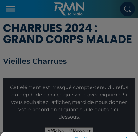
CHARRUES 2024 :
GRAND CORPS MALADE
Vieilles Charrues
Cet élément est masqué compte-tenu du refus
du dépôt de cookies que vous avez exprimé. Si
vous souhaitez l'afficher, merci de nous donner
votre accord en cliquant sur le bouton ci-
dessous.
Afficher l'élément