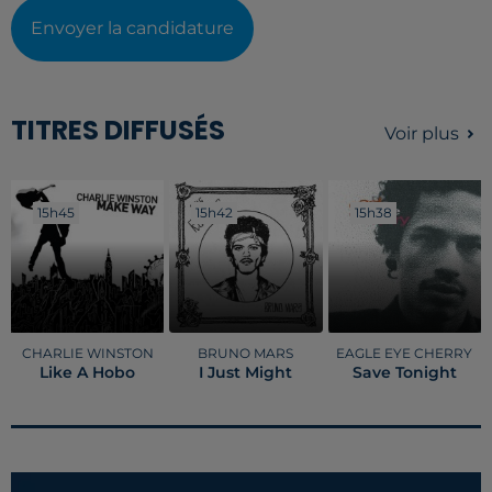
Envoyer la candidature
TITRES DIFFUSÉS
Voir plus
15h45
15h45
15h42
15h42
15h38
15h38
CHARLIE WINSTON
BRUNO MARS
EAGLE EYE CHERRY
Like A Hobo
I Just Might
Save Tonight