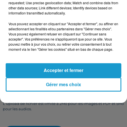
requested; Use precise geolocation data; Match and combine data from
other data sources; Link different devices; Identify devices based on
information transmitted automatically.
Vous pouvez accepter en cliquant sur "Accepter et fermer", ou affiner en
sélectionnant les finalités et/ou partenaires dans "Gérer mes choix".
Taille maximum : 500 caractères
Vous pouvez également refuser en cliquant sur "Continuer sans
Votre CV
accepter". Vos préférences ne s'appliqueront que pour ce site. Vous
pouvez mettre à jour vos choix, ou retirer votre consentement à tout
moment via le lien "Gérer les cookies" situé en bas de chaque page.
L'upload de fichier est limité à 2Mo pour les images et PDF et 5Mo
Accepter et fermer
pour les audios.
Votre lettre de motivation
Gérer mes choix
L'upload de fichier est limité à 2Mo pour les images et PDF et 5Mo
pour les audios.