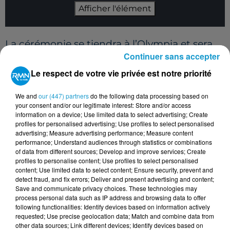
Afficher l'élément
La cérémonie se tiendra à l’Olympia et sera
Continuer sans accepter
présentée par le sociétaire de la Comédie-
Française Benjamin Lavernhe. L’acteur
Le respect de votre vie privée est notre priorité
canado-américain Jim Carrey recevra un
We and
our (447) partners
do the following data processing based on
César d’honneur pour l’ensemble de sa
your consent and/or our legitimate interest: Store and/or access
information on a device; Use limited data to select advertising; Create
carrière. Une distinction majeure pour une
profiles for personalised advertising; Use profiles to select personalised
figure incontournable du cinéma
advertising; Measure advertising performance; Measure content
performance; Understand audiences through statistics or combinations
international. Parmi les personnalités
of data from different sources; Develop and improve services; Create
attendues pour remettre des trophées
profiles to personalise content; Use profiles to select personalised
content; Use limited data to select content; Ensure security, prevent and
figurent notamment David Cronenberg,
detect fraud, and fix errors; Deliver and present advertising and content;
Isabelle Huppert, Golshifteh Farahani et
Save and communicate privacy choices. These technologies may
process personal data such as IP address and browsing data to offer
Pierre Lottin.
following functionalities: Identify devices based on information actively
requested; Use precise geolocation data; Match and combine data from
Franck Dubosc enfin nommé
other data sources; Link different devices; Identify devices based on