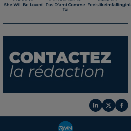
She Will Be Loved
Pas D'ami Comme
Feelslikeimfallingin
Toi