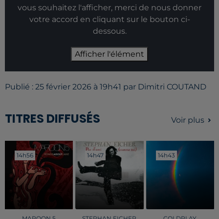
vous souhaitez l'afficher, merci de nous donner
votre accord en cliquant sur le bouton ci-
dessous.
Afficher l'élément
Publié : 25 février 2026 à 19h41 par Dimitri COUTAND
TITRES DIFFUSÉS
Voir plus
14h56
14h56
14h47
14h47
14h43
14h43
MAROON 5
STEPHAN EICHER
COLDPLAY