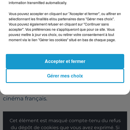
information transmitted automatically.
Le réalisateur iranien Jafar Panahi pourrait
Vous pouvez accepter en cliquant sur "Accepter et fermer", ou affiner en
marquer la soirée avec
Un simple accident
,
sélectionnant les finalités et/ou partenaires dans "Gérer mes choix".
nommé dans la catégorie meilleur film. Ce
Vous pouvez également refuser en cliquant sur "Continuer sans
accepter". Vos préférences ne s'appliqueront que pour ce site. Vous
long métrage engagé, tourné
pouvez mettre à jour vos choix, ou retirer votre consentement à tout
clandestinement en Iran, a déjà été distingué
moment via le lien "Gérer les cookies" situé en bas de chaque page.
à Cannes et vise aussi les Oscars.
Enfin, Franck Dubosc obtient à 62 ans sa
Accepter et fermer
première nomination aux César, pour le
meilleur scénario original de
Un ours dans le
Gérer mes choix
Jura
. Une reconnaissance symbolique pour
l’un des acteurs les plus populaires du
cinéma français.
Cet élément est masqué compte-tenu du refus
du dépôt de cookies que vous avez exprimé. Si