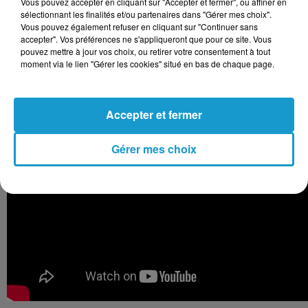
Vous pouvez accepter en cliquant sur "Accepter et fermer", ou affiner en
Céline Dion fera-t-elle vibrer l’Eurovision une
sélectionnant les finalités et/ou partenaires dans "Gérer mes choix".
Vous pouvez également refuser en cliquant sur "Continuer sans
fois encore ? La réponse pourrait bien
accepter". Vos préférences ne s'appliqueront que pour ce site. Vous
pouvez mettre à jour vos choix, ou retirer votre consentement à tout
tomber à la dernière minute.
moment via le lien "Gérer les cookies" situé en bas de chaque page.
Accepter et fermer
Gérer mes choix