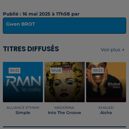
Publié : 16 mai 2025 à 17h58 par
Gwen BROT
TITRES DIFFUSÉS
Voir plus
15h32
15h32
15h28
15h28
15h23
15h23
ALLIANCE ETHNIK
MADONNA
KHALED
Simple
Into The Groove
Aicha