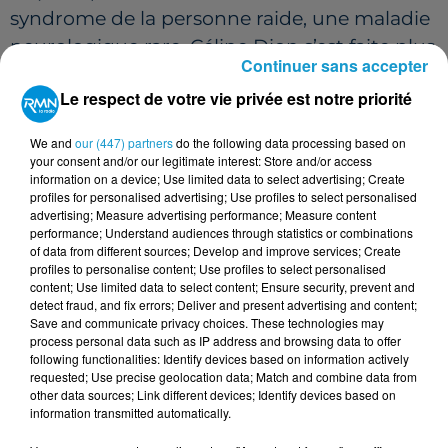
syndrome de la personne raide, une maladie
neurologique rare, Céline Dion s’est faite plus
Continuer sans accepter
discrète. Ses tournées ont été annulées.
Le respect de votre vie privée est notre priorité
Peut-elle faire une exception pour cette
scène si symbolique ? Ou son état actuel la
We and
our (447) partners
do the following data processing based on
retient-il loin des projecteurs ?
your consent and/or our legitimate interest: Store and/or access
information on a device; Use limited data to select advertising; Create
UN MESSAGE VIDÉO COMME SEULE APPARITION
profiles for personalised advertising; Use profiles to select personalised
advertising; Measure advertising performance; Measure content
?
performance; Understand audiences through statistics or combinations
of data from different sources; Develop and improve services; Create
Lundi, une vidéo enregistrée de la chanteuse
profiles to personalise content; Use profiles to select personalised
content; Use limited data to select content; Ensure security, prevent and
a été diffusée lors de la première demi-finale.
detect fraud, and fix errors; Deliver and present advertising and content;
Elle y partageait son attachement à la Suisse
Save and communicate privacy choices. These technologies may
process personal data such as IP address and browsing data to offer
et à l’Eurovision, sans confirmer sa présence.
following functionalities: Identify devices based on information actively
Était-ce un adieu en douceur ou un prélude
requested; Use precise geolocation data; Match and combine data from
other data sources; Link different devices; Identify devices based on
à un moment fort samedi soir ? Le suspense
information transmitted automatically.
reste entier.