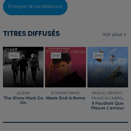
Envoyer la candidature
TITRES DIFFUSÉS
Voir plus
3h22
3h22
3h18
3h18
3h15
3h15
QUEEN
ETIENNE DAHO
PASCAL OBISPO -
The Show Must Go
Week End A Rome
FRANCIS CABREL
On
Il Faudrait Que
Pleuve L'amour