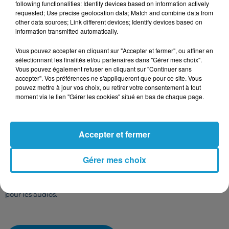
following functionalities: Identify devices based on information actively
requested; Use precise geolocation data; Match and combine data from
other data sources; Link different devices; Identify devices based on
information transmitted automatically.
Vous pouvez accepter en cliquant sur "Accepter et fermer", ou affiner en
Taille maximum : 500 caractères
sélectionnant les finalités et/ou partenaires dans "Gérer mes choix".
Votre CV
Vous pouvez également refuser en cliquant sur "Continuer sans
accepter". Vos préférences ne s'appliqueront que pour ce site. Vous
pouvez mettre à jour vos choix, ou retirer votre consentement à tout
moment via le lien "Gérer les cookies" situé en bas de chaque page.
L'upload de fichier est limité à 2Mo pour les images et PDF et 5Mo
pour les audios.
Accepter et fermer
Votre lettre de motivation
Gérer mes choix
L'upload de fichier est limité à 2Mo pour les images et PDF et 5Mo
pour les audios.