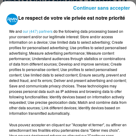
HYDRATATION ET RÉFLEXES À ADOPTER À LA
Continuer sans accepter
MAISON
Le respect de votre vie privée est notre priorité
Pour traverser ces épisodes sans risque,
l'alimentation et l'hydratation doivent être
We and
our (447) partners
do the following data processing based on
your consent and/or our legitimate interest: Store and/or access
adaptées selon le mode de nutrition de
information on a device; Use limited data to select advertising; Create
l'enfant. Pour les bébés allaités, il est conseillé
profiles for personalised advertising; Use profiles to select personalised
advertising; Measure advertising performance; Measure content
d’observer attentivement le comportement
performance; Understand audiences through statistics or combinations
of data from different sources; Develop and improve services; Create
de l'enfant et de lui proposer le sein dès qu'il
profiles to personalise content; Use profiles to select personalised
manifeste l'envie de téter. Les tétées doivent
content; Use limited data to select content; Ensure security, prevent and
detect fraud, and fix errors; Deliver and present advertising and content;
être beaucoup plus fréquentes et se faire à
Save and communicate privacy choices. These technologies may
volonté, ce qui peut représenter jusqu'à
process personal data such as IP address and browsing data to offer
following functionalities: Identify devices based on information actively
douze à quinze prises par jour.
requested; Use precise geolocation data; Match and combine data from
other data sources; Link different devices; Identify devices based on
Dans ce cas de figure, l'apport de biberons
information transmitted automatically.
d'eau n'est pas nécessaire, mais les mères
Vous pouvez accepter en cliquant sur "Accepter et fermer", ou affiner en
allaitantes doivent, elles aussi, boire
sélectionnant les finalités et/ou partenaires dans "Gérer mes choix".
Vous pouvez également refuser en cliquant sur "Continuer sans