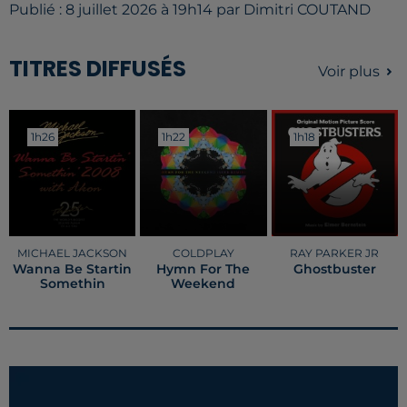
Publié : 8 juillet 2026 à 19h14 par Dimitri COUTAND
TITRES DIFFUSÉS
Voir plus
1h26
1h26
1h22
1h22
1h18
1h18
MICHAEL JACKSON
COLDPLAY
RAY PARKER JR
Wanna Be Startin
Hymn For The
Ghostbuster
Somethin
Weekend