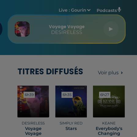
Live :
Gourin
Podcasts
Voyage Voyage
DESIRELESS
TITRES DIFFUSÉS
Voir plus
6h39
6h39
6h35
6h35
6h27
6h27
DESIRELESS
SIMPLY RED
KEANE
Voyage
Stars
Everybody's
Voyage
Changing