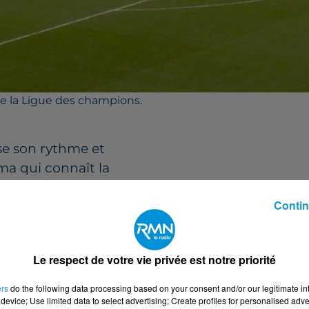
 de la Ligue des champions.
se son rythme et
ma qui connaît la
ardeuse, contrée
Contin
vertissement sans
endre l’avantage.
urface, l’arbitre
Le respect de votre vie privée est notre priorité
 la VAR. Vitinha,
ers
do the following data processing based on your consent and/or our legitimate int
ne l’avantage au
device; Use limited data to select advertising; Create profiles for personalised adver