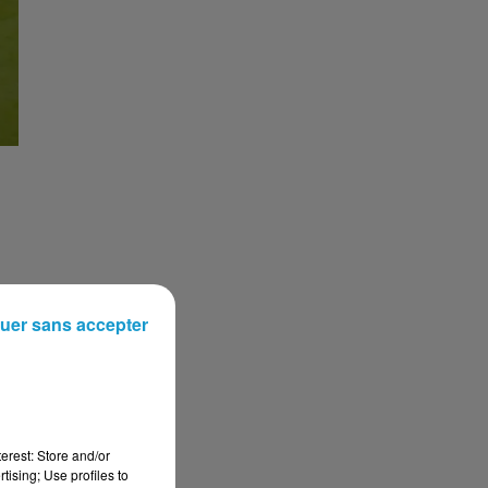
uer sans accepter
erest: Store and/or
tising; Use profiles to