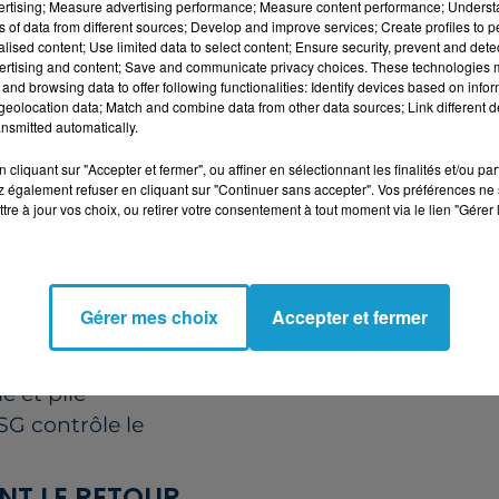
vertising; Measure advertising performance; Measure content performance; Unders
ns of data from different sources; Develop and improve services; Create profiles to 
es sur les poteaux,
alised content; Use limited data to select content; Ensure security, prevent and detect
ertising and content; Save and communicate privacy choices. These technologies
mbélé surgit et
and browsing data to offer following functionalities: Identify devices based on infor
(45’)
eolocation data; Match and combine data from other data sources; Link different de
nsmitted automatically.
NCORE DÉCISIF
cliquant sur "Accepter et fermer", ou affiner en sélectionnant les finalités et/ou pa
 également refuser en cliquant sur "Continuer sans accepter". Vos préférences ne 
 réagir, mais
tre à jour vos choix, ou retirer votre consentement à tout moment via le lien "Gérer 
réflexe au premier
et croit inscrire
ement annulé pour
Gérer mes choix
Accepter et fermer
6e minute,
é et plie
PSG contrôle le
.
NT LE RETOUR