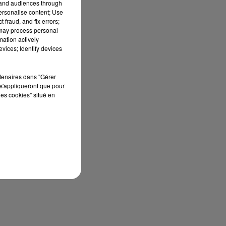
tand audiences through
personalise content; Use
 fraud, and fix errors;
 may process personal
mation actively
vices; Identify devices
rtenaires dans "Gérer
s'appliqueront que pour
les cookies" situé en