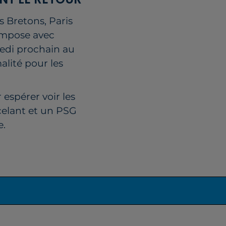
s Bretons, Paris
’impose avec
redi prochain au
alité pour les
 espérer voir les
celant et un PSG
e.