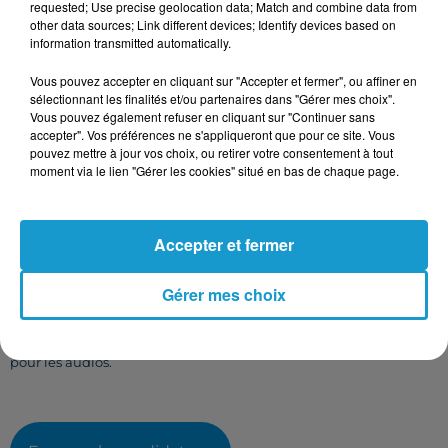
requested; Use precise geolocation data; Match and combine data from
other data sources; Link different devices; Identify devices based on
information transmitted automatically.
Vous pouvez accepter en cliquant sur "Accepter et fermer", ou affiner en
Taille maximum : 500 caractères
sélectionnant les finalités et/ou partenaires dans "Gérer mes choix".
Votre CV
Vous pouvez également refuser en cliquant sur "Continuer sans
accepter". Vos préférences ne s'appliqueront que pour ce site. Vous
pouvez mettre à jour vos choix, ou retirer votre consentement à tout
moment via le lien "Gérer les cookies" situé en bas de chaque page.
L'upload de fichier est limité à 2Mo pour les images et PDF et 5Mo
pour les audios.
Accepter et fermer
Votre lettre de motivation
Gérer mes choix
L'upload de fichier est limité à 2Mo pour les images et PDF et 5Mo
pour les audios.