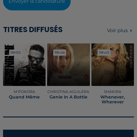
Envoyer la candidature
TITRES DIFFUSÉS
Voir plus
19h50
19h50
19h46
19h46
19h43
19h43
M POKORA
CHRISTINA AGUILERA
SHAKIRA
Quand Même
Genie In A Bottle
Whenever,
Wherever