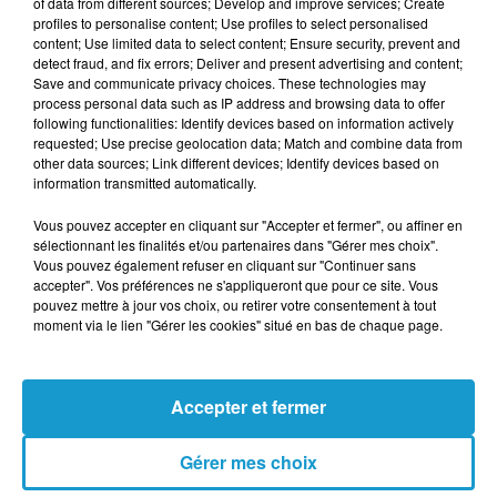
of data from different sources; Develop and improve services; Create
profiles to personalise content; Use profiles to select personalised
content; Use limited data to select content; Ensure security, prevent and
detect fraud, and fix errors; Deliver and present advertising and content;
Votre n° de téléphone
*
Save and communicate privacy choices. These technologies may
process personal data such as IP address and browsing data to offer
following functionalities: Identify devices based on information actively
requested; Use precise geolocation data; Match and combine data from
other data sources; Link different devices; Identify devices based on
information transmitted automatically.
Votre message
*
Vous pouvez accepter en cliquant sur "Accepter et fermer", ou affiner en
sélectionnant les finalités et/ou partenaires dans "Gérer mes choix".
Vous pouvez également refuser en cliquant sur "Continuer sans
accepter". Vos préférences ne s'appliqueront que pour ce site. Vous
pouvez mettre à jour vos choix, ou retirer votre consentement à tout
moment via le lien "Gérer les cookies" situé en bas de chaque page.
Taille maximum : 500 caractères
Accepter et fermer
Votre CV
Gérer mes choix