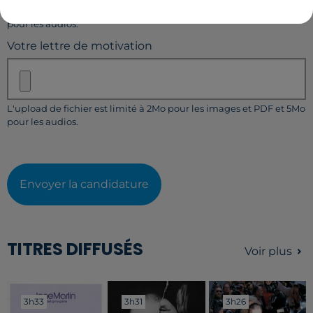
L'upload de fichier est limité à 2Mo pour les images et PDF et 5Mo
pour les audios.
Votre lettre de motivation
L'upload de fichier est limité à 2Mo pour les images et PDF et 5Mo
pour les audios.
Envoyer la candidature
TITRES DIFFUSÉS
Voir plus
3h33
3h33
3h31
3h31
3h26
3h26