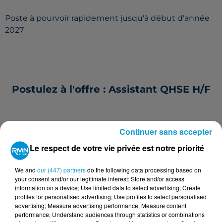
Poste à pourvoir rapidement jusqu'à début d'année
2027
Postulez à l'offre : Assistant QHSE H/F
Continuer sans accepter
Votre nom
*
Le respect de votre vie privée est notre priorité
We and
our (447) partners
do the following data processing based on
your consent and/or our legitimate interest: Store and/or access
information on a device; Use limited data to select advertising; Create
Votre e-mail
*
profiles for personalised advertising; Use profiles to select personalised
advertising; Measure advertising performance; Measure content
performance; Understand audiences through statistics or combinations