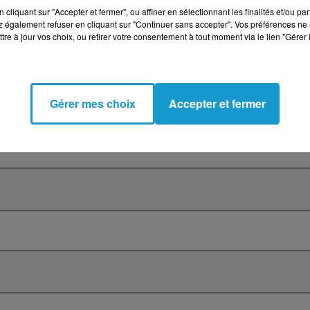
cliquant sur "Accepter et fermer", ou affiner en sélectionnant les finalités et/ou pa
 également refuser en cliquant sur "Continuer sans accepter". Vos préférences ne 
ISTANT(E)S IMPORT / EXPORT H/F
tre à jour vos choix, ou retirer votre consentement à tout moment via le lien "Gérer 
Gérer mes choix
Accepter et fermer