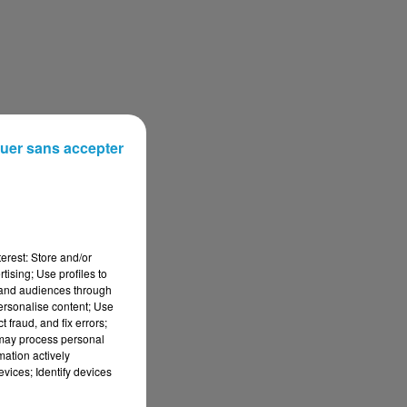
uer sans accepter
erest: Store and/or
tising; Use profiles to
tand audiences through
personalise content; Use
 fraud, and fix errors;
 may process personal
mation actively
vices; Identify devices