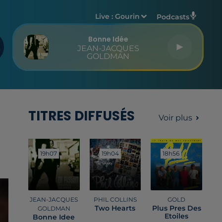
Live :
Gourin
Podcasts
Bonne Idée
JEAN-JACQUES
GOLDMAN
TITRES DIFFUSÉS
Voir plus
19h07
19h07
19h04
19h04
18h56
18h56
JEAN-JACQUES
PHIL COLLINS
GOLD
Two Hearts
Plus Pres Des
GOLDMAN
Etoiles
Bonne Idee