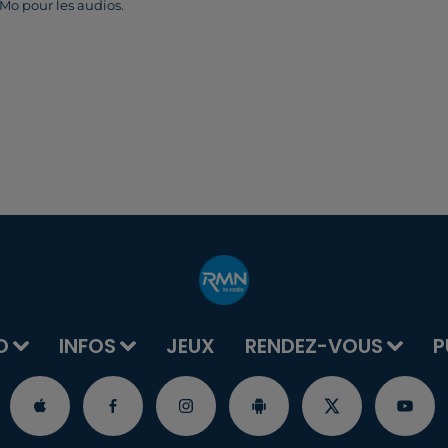
5Mo pour les audios.
O
INFOS
JEUX
RENDEZ-VOUS
P