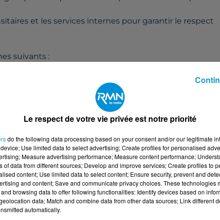
ansitaires et les services internes pour garantir le respect
es suivants :
Contin
 la livraison finale
 et douaniers
léas logistiques
rms et procédures en vigueur
Le respect de votre vie privée est notre priorité
 d'expédition
ocuteurs internes et externes
ers
do the following data processing based on your consent and/or our legitimate int
device; Use limited data to select advertising; Create profiles for personalised adver
vertising; Measure advertising performance; Measure content performance; Unders
ns of data from different sources; Develop and improve services; Create profiles to 
service. Vous évoluerez dans une structure à taille
alised content; Use limited data to select content; Ensure security, prevent and detect
ertising and content; Save and communicate privacy choices. These technologies
les.
and browsing data to offer following functionalities: Identify devices based on infor
eolocation data; Match and combine data from other data sources; Link different de
nsmitted automatically.