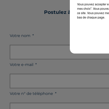
Vous pouvez accepter en 
mes choix". Vous pouvez
Postulez à l'offre : ASS
ce site. Vous pouvez met
bas de chaque page.
Votre nom
*
Votre e-mail
*
Votre n° de téléphone
*