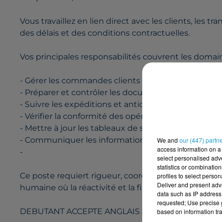
Vous travaillez en lien direct avec les clients, les tr
des délais et des conditions contractuelles.
Vos principales responsabilités couvrent les domain
- Gérer les commandes clients et fournisseurs jusqu'à
- Préparer et contrôler les documents de transport
- Suivre les expéditions et anticiper les éventuels a
- Vérifier la conformité des opérations aux Incote
- Mettre à jour les tableaux de suivi et les dossiers
- Communiquer les informations de suivi aux interl
We and
our (447) partn
access information on a 
-
select personalised ad
statistics or combinatio
Ce poste requiert rigueur, coordination et sens du 
profiles to select person
Deliver and present adv
humaine où la réactivité et la fiabilité sont essentiel
data such as IP address 
requested; Use precise g
DEBUTANT ACCEPTE ANGLAIS APPRECIE
based on information tra