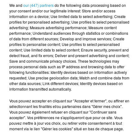
usurper votre identité auprès de votre
We and
our (447) partners
do the following data processing based on
your consent and/or our legitimate interest: Store and/or access
banque ou, pire, pour simuler une situation
information on a device; Use limited data to select advertising; Create
d'urgence auprès de vos proches afin de leur
profiles for personalised advertising; Use profiles to select personalised
advertising; Measure advertising performance; Measure content
soutirer de l'argent.
performance; Understand audiences through statistics or combinations
of data from different sources; Develop and improve services; Create
LES BONS RÉFLEXES POUR NE PAS SE FAIRE
profiles to personalise content; Use profiles to select personalised
PIÉGER
content; Use limited data to select content; Ensure security, prevent and
detect fraud, and fix errors; Deliver and present advertising and content;
Save and communicate privacy choices. These technologies may
Face à cette menace invisible, la prudence
process personal data such as IP address and browsing data to offer
est de mise. Les numéros utilisés peuvent
following functionalities: Identify devices based on information actively
requested; Use precise geolocation data; Match and combine data from
paraître familiers ou locaux, rendant le piège
other data sources; Link different devices; Identify devices based on
difficile à détecter. Les spécialistes
information transmitted automatically.
recommandent une règle simple : si vous ne
Vous pouvez accepter en cliquant sur "Accepter et fermer", ou affiner en
connaissez pas le numéro, laissez sonner. Si
sélectionnant les finalités et/ou partenaires dans "Gérer mes choix".
Vous pouvez également refuser en cliquant sur "Continuer sans
vous avez déjà décroché, ne prononcez pas
accepter". Vos préférences ne s'appliqueront que pour ce site. Vous
un mot et attendez que l'interlocuteur se
pouvez mettre à jour vos choix, ou retirer votre consentement à tout
moment via le lien "Gérer les cookies" situé en bas de chaque page.
manifeste.