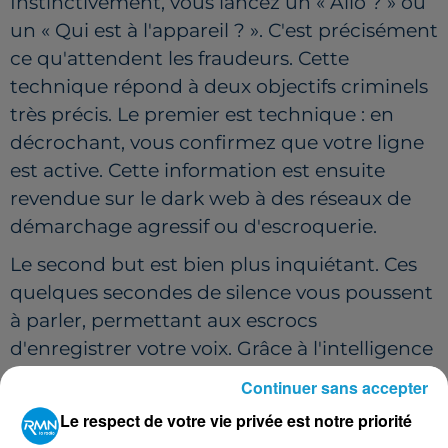
Instinctivement, vous lancez un « Allô ? » ou
un « Qui est à l'appareil ? ». C'est précisément
ce qu'attendent les fraudeurs. Cette
technique répond à deux objectifs criminels
très précis. Le premier est technique : en
décrochant, vous confirmez que votre ligne
est active. Cette information est ensuite
revendue sur le dark web à des réseaux de
démarchage agressif ou d'escroquerie.
Le second but est bien plus inquiétant. Ces
quelques secondes de silence vous poussent
à parler, permettant aux escrocs
d'enregistrer votre voix. Grâce à l'intelligence
artificielle, votre timbre et votre intonation
Continuer sans accepter
peuvent être clonés en un clin d'œil. Cette «
Le respect de votre vie privée est notre priorité
copie » vocale est ensuite utilisée pour