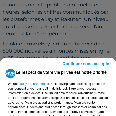
annonces ont été publiées en quelques
heures, selon les chiffres communiqués par
les plateformes eBay et Rakuten. Un niveau
qui dépasse largement celui observé l’an
dernier à la même période.
La plateforme eBay indique observer déjà
500 000 nouvelles annonces mises en ligne
le 25 décembre. Le site anticipe une
Continuer sans accepter
augmentation du nombre d’annonces de
Le respect de votre vie privée est notre priorité
“400 % par rapport à la moyenne”
dans les
jours suivant Noël. L’an dernier, 340 000
We and
our (447) partners
do the following data processing based on
annonces avaient été enregistrées le 25
your consent and/or our legitimate interest: Store and/or access
information on a device; Use limited data to select advertising; Create
décembre dans la matinée.
profiles for personalised advertising; Use profiles to select personalised
advertising; Measure advertising performance; Measure content
UNE PRATIQUE DÉSORMAIS INSTALLÉE
performance; Understand audiences through statistics or combinations
of data from different sources; Develop and improve services; Create
De son côté, Rakuten France annonce avoir