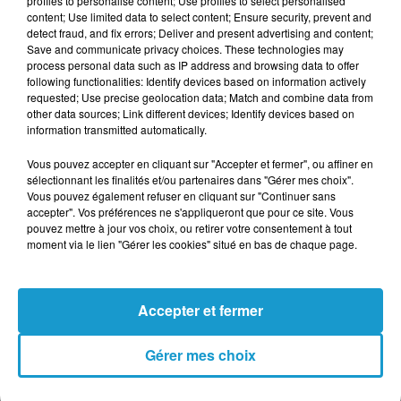
profiles to personalise content; Use profiles to select personalised
content; Use limited data to select content; Ensure security, prevent and
enregistré
“environ 390 000 annonces
detect fraud, and fix errors; Deliver and present advertising and content;
déposées par des vendeurs particuliers”
Save and communicate privacy choices. These technologies may
process personal data such as IP address and browsing data to offer
depuis la veille de Noël, soit
“une
following functionalities: Identify devices based on information actively
augmentation de 2 % comparé à 2024 à la
requested; Use precise geolocation data; Match and combine data from
other data sources; Link different devices; Identify devices based on
même heure”
. La plateforme prévoit de
information transmitted automatically.
“dépasser le millio
n d’annonces mises en
Vous pouvez accepter en cliquant sur "Accepter et fermer", ou affiner en
ligne dans les jours à venir”
.
sélectionnant les finalités et/ou partenaires dans "Gérer mes choix".
Vous pouvez également refuser en cliquant sur "Continuer sans
Pour les deux sites, la revente de cadeaux est
accepter". Vos préférences ne s'appliqueront que pour ce site. Vous
pouvez mettre à jour vos choix, ou retirer votre consentement à tout
désormais entrée dans les mœurs. Selon un
moment via le lien "Gérer les cookies" situé en bas de chaque page.
baromètre mené par Kantar, eBay estime à
“près de 20 millions”
le nombre de Français
ayant déjà revendu des cadeaux en 2025, soit
Accepter et fermer
1,6 million de plus qu’un an plus tôt.
Gérer mes choix
Publié : 26 décembre 2025 à 7h27 par Dimitri