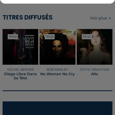
COUTAND
TITRES DIFFUSÉS
Voir plus
11h50
11h50
11h43
11h43
11h40
11h40
MICHEL BERGER
BOB MARLEY
JOYCE JONATHAN
Diego Libre Dans
No Woman No Cry
Allo
Sa Tête