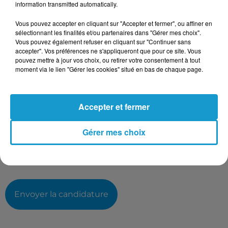
information transmitted automatically.
Taille maximum : 500 caractères
Votre CV
Vous pouvez accepter en cliquant sur "Accepter et fermer", ou affiner en
sélectionnant les finalités et/ou partenaires dans "Gérer mes choix".
Vous pouvez également refuser en cliquant sur "Continuer sans
accepter". Vos préférences ne s'appliqueront que pour ce site. Vous
pouvez mettre à jour vos choix, ou retirer votre consentement à tout
L'upload de fichier est limité à 2Mo pour les images et PDF et 5Mo
moment via le lien "Gérer les cookies" situé en bas de chaque page.
pour les audios.
Votre lettre de motivation
Accepter et fermer
Gérer mes choix
L'upload de fichier est limité à 2Mo pour les images et PDF et 5Mo
pour les audios.
Envoyer la candidature