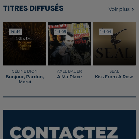
TITRES DIFFUSÉS
Voir plus
14h14
14h14
14h09
14h09
14h04
14h04
CÉLINE DION
AXEL BAUER
SEAL
Bonjour, Pardon,
A Ma Place
Kiss From A Rose
Merci