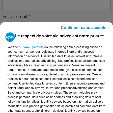
Votre e-mail
*
Continuer sans accepter
Le respect de votre vie privée est notre priorité
Votre n° de téléphone
*
We and
our (447) partners
do the following data processing based on
your consent and/or our legitimate interest: Store and/or access
information on a device; Use limited data to select advertising; Create
profiles for personalised advertising; Use profiles to select personalised
advertising; Measure advertising performance; Measure content
performance; Understand audiences through statistics or combinations
of data from different sources; Develop and improve services; Create
Votre message
*
profiles to personalise content; Use profiles to select personalised
content; Use limited data to select content; Ensure security, prevent and
detect fraud, and fix errors; Deliver and present advertising and content;
Save and communicate privacy choices. These technologies may
process personal data such as IP address and browsing data to offer
following functionalities: Identify devices based on information actively
requested; Use precise geolocation data; Match and combine data from
other data sources; Link different devices; Identify devices based on