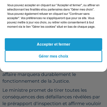
Vous pouvez accepter en cliquant sur "Accepter et fermer", ou affiner en
sur mineurs sont en cours de réexamen.
sélectionnant les finalités et/ou partenaires dans "Gérer mes choix".
Vous pouvez également refuser en cliquant sur "Continuer sans
Selon le ministère de la Justice, cette
accepter". Vos préférences ne s'appliqueront que pour ce site. Vous
opération a déjà conduit à de nombreuses
pouvez mettre à jour vos choix, ou retirer votre consentement à tout
moment via le lien "Gérer les cookies" situé en bas de chaque page.
gardes à vue et placements en détention
provisoire. L'objectif est de vérifier qu'aucun
dossier sensible n'a été laissé sans suite.
Accepter et fermer
« UN AVANT ET UN APRÈS LYHANNA
Gérer mes choix
»
Sur TF1, Gérald Darmanin a assuré que cette
affaire marquera durablement le
fonctionnement de la Justice.
Le ministre promet de tirer toutes les
conséquences des défaillances révélées par
le prérapport d'inspection et affirme vouloir