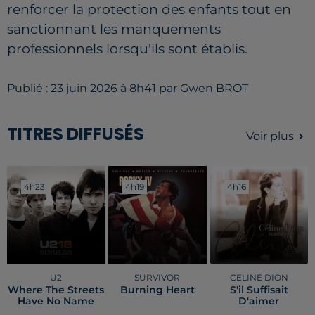
renforcer la protection des enfants tout en
sanctionnant les manquements
professionnels lorsqu'ils sont établis.
Publié : 23 juin 2026 à 8h41 par Gwen BROT
TITRES DIFFUSÉS
Voir plus
4h23
4h23
4h19
4h19
4h16
4h16
U2
SURVIVOR
CELINE DION
Where The Streets
Burning Heart
S'il Suffisait
Have No Name
D'aimer