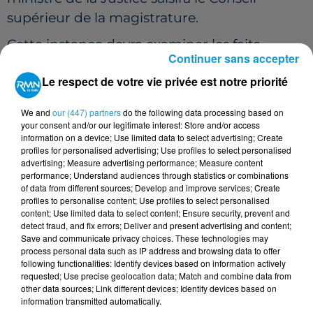
supérieur de la magistrature.
Cette instance devra examiner les faits
Continuer sans accepter
reprochés au magistrat concerné et rendre
Le respect de votre vie privée est notre priorité
un avis sur les sanctions proposées. Gérald
Darmanin affirme que les fautes constatées
We and
our (447) partners
do the following data processing based on
sont des responsabilités individuelles et non
your consent and/or our legitimate interest: Store and/or access
information on a device; Use limited data to select advertising; Create
le reflet du fonctionnement de l'ensemble de
profiles for personalised advertising; Use profiles to select personalised
la magistrature.
advertising; Measure advertising performance; Measure content
performance; Understand audiences through statistics or combinations
UN RÉEXAMEN NATIONAL DES
of data from different sources; Develop and improve services; Create
profiles to personalise content; Use profiles to select personalised
DOSSIERS CONCERNANT LES
content; Use limited data to select content; Ensure security, prevent and
MINEURS
detect fraud, and fix errors; Deliver and present advertising and content;
Save and communicate privacy choices. These technologies may
process personal data such as IP address and browsing data to offer
L'affaire Lyhanna entraîne également une
following functionalities: Identify devices based on information actively
mobilisation nationale. À la demande du
requested; Use precise geolocation data; Match and combine data from
other data sources; Link different devices; Identify devices based on
garde des Sceaux, plusieurs dizaines de
information transmitted automatically.
milliers de procédures liées à des atteintes