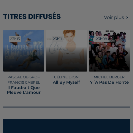
TITRES DIFFUSÉS
Voir plus
23h15
23h15
23h11
23h11
23h08
23h08
PASCAL OBISPO -
CÉLINE DION
MICHEL BERGER
All By Myself
Y´a Pas De Honte
FRANCIS CABREL
Il Faudrait Que
Pleuve L'amour