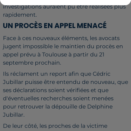
investigations auraient pu être réalisées plus
rapidement.
UN PROCÈS EN APPEL MENACÉ
Face à ces nouveaux éléments, les avocats
jugent impossible le maintien du procès en
appel prévu à Toulouse à partir du 21
septembre prochain.
Ils réclament un report afin que Cédric
Jubillar puisse être entendu de nouveau, que
ses déclarations soient vérifiées et que
d'éventuelles recherches soient menées
pour retrouver la dépouille de Delphine
Jubillar.
De leur côté, les proches de la victime