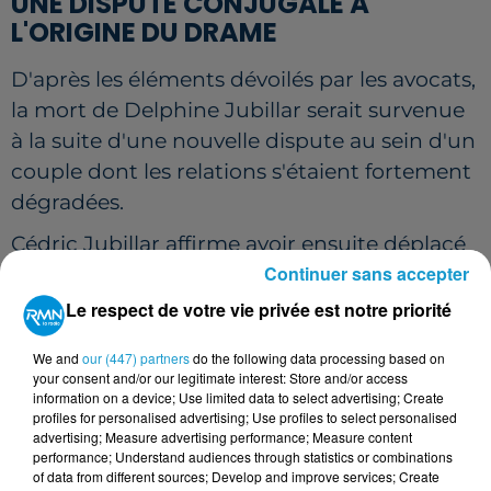
UNE DISPUTE CONJUGALE À
L'ORIGINE DU DRAME
D'après les éléments dévoilés par les avocats,
la mort de Delphine Jubillar serait survenue
à la suite d'une nouvelle dispute au sein d'un
couple dont les relations s'étaient fortement
dégradées.
Cédric Jubillar affirme avoir ensuite déplacé
Continuer sans accepter
le corps de son épouse afin d'éviter que ses
enfants ne découvrent la scène. Il aurait
Le respect de votre vie privée est notre priorité
fourni certaines indications sur le lieu où
We and
our (447) partners
do the following data processing based on
pourraient se trouver les restes de la victime,
your consent and/or our legitimate interest: Store and/or access
sans toutefois entrer dans les détails à ce
information on a device; Use limited data to select advertising; Create
profiles for personalised advertising; Use profiles to select personalised
stade.
advertising; Measure advertising performance; Measure content
performance; Understand audiences through statistics or combinations
Ces précisions devraient désormais être
of data from different sources; Develop and improve services; Create