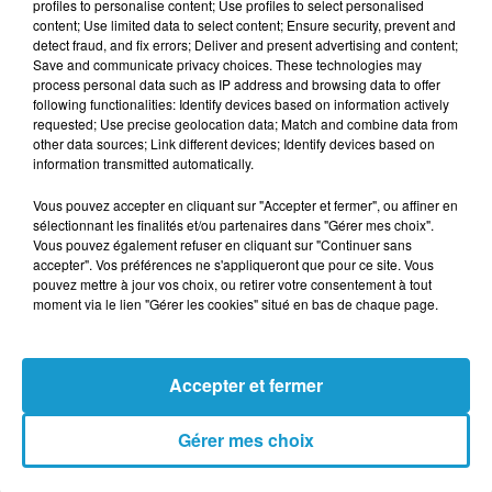
profiles to personalise content; Use profiles to select personalised
communiquées aux magistrats chargés du
content; Use limited data to select content; Ensure security, prevent and
dossier.
detect fraud, and fix errors; Deliver and present advertising and content;
Save and communicate privacy choices. These technologies may
LES CONDITIONS DE DÉTENTION
process personal data such as IP address and browsing data to offer
MISES EN CAUSE
following functionalities: Identify devices based on information actively
requested; Use precise geolocation data; Match and combine data from
other data sources; Link different devices; Identify devices based on
Les avocats ont également dénoncé les
information transmitted automatically.
conditions de détention de leur client, placé
Vous pouvez accepter en cliquant sur "Accepter et fermer", ou affiner en
à l'isolement depuis plusieurs années.
sélectionnant les finalités et/ou partenaires dans "Gérer mes choix".
Vous pouvez également refuser en cliquant sur "Continuer sans
Selon eux, cet isolement prolongé ainsi que
accepter". Vos préférences ne s'appliqueront que pour ce site. Vous
pouvez mettre à jour vos choix, ou retirer votre consentement à tout
les traitements médicamenteux administrés
moment via le lien "Gérer les cookies" situé en bas de chaque page.
en prison auraient contribué à son état
psychologique et à son silence durant une
grande partie de la procédure.
Accepter et fermer
Ils ont aussi vivement critiqué l'enquête
Gérer mes choix
menée depuis la disparition de Delphine
Jubillar, estimant que certaines