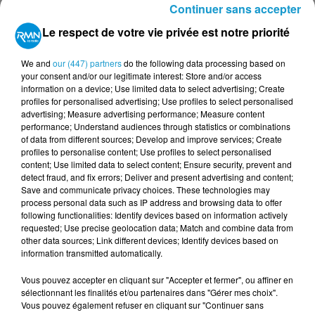
Continuer sans accepter
l’écluse des jeux bretons, est un parc de loisirs familial
en plein centre de la Bretagne. Vous pourrez y
Le respect de votre vie privée est notre priorité
découvrir le patrimoine breton de façon ludique et
conviviale sur un site de 3500 m² »
We and
our (447) partners
do the following data processing based on
your consent and/or our legitimate interest: Store and/or access
Plus d'informations sur
https://laccrobrancherie-
information on a device; Use limited data to select advertising; Create
stgonnery.fr/
profiles for personalised advertising; Use profiles to select personalised
&
https://www.louarnigpark.bzh/
advertising; Measure advertising performance; Measure content
performance; Understand audiences through statistics or combinations
of data from different sources; Develop and improve services; Create
profiles to personalise content; Use profiles to select personalised
Le jeu est terminé
content; Use limited data to select content; Ensure security, prevent and
detect fraud, and fix errors; Deliver and present advertising and content;
Save and communicate privacy choices. These technologies may
process personal data such as IP address and browsing data to offer
TITRES DIFFUSÉS
Voir plus
following functionalities: Identify devices based on information actively
requested; Use precise geolocation data; Match and combine data from
other data sources; Link different devices; Identify devices based on
information transmitted automatically.
19h09
19h09
19h06
19h06
19h02
19h02
Vous pouvez accepter en cliquant sur "Accepter et fermer", ou affiner en
sélectionnant les finalités et/ou partenaires dans "Gérer mes choix".
Vous pouvez également refuser en cliquant sur "Continuer sans