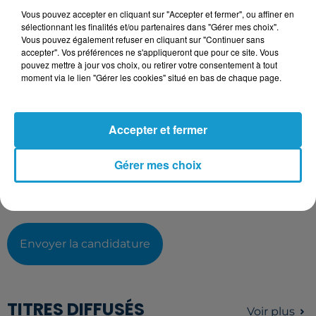
Votre CV
Vous pouvez accepter en cliquant sur "Accepter et fermer", ou affiner en
sélectionnant les finalités et/ou partenaires dans "Gérer mes choix".
Vous pouvez également refuser en cliquant sur "Continuer sans
accepter". Vos préférences ne s'appliqueront que pour ce site. Vous
pouvez mettre à jour vos choix, ou retirer votre consentement à tout
L'upload de fichier est limité à 2Mo pour les images et PDF et 5Mo
moment via le lien "Gérer les cookies" situé en bas de chaque page.
pour les audios.
Votre lettre de motivation
Accepter et fermer
Gérer mes choix
L'upload de fichier est limité à 2Mo pour les images et PDF et 5Mo
pour les audios.
Envoyer la candidature
TITRES DIFFUSÉS
Voir plus