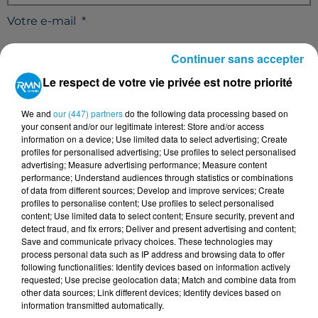
Votre e-mail
*
Continuer sans accepter
Le respect de votre vie privée est notre priorité
Votre n° de téléphone
*
We and
our (447) partners
do the following data processing based on
your consent and/or our legitimate interest: Store and/or access
information on a device; Use limited data to select advertising; Create
profiles for personalised advertising; Use profiles to select personalised
advertising; Measure advertising performance; Measure content
performance; Understand audiences through statistics or combinations
Votre message
*
of data from different sources; Develop and improve services; Create
profiles to personalise content; Use profiles to select personalised
content; Use limited data to select content; Ensure security, prevent and
detect fraud, and fix errors; Deliver and present advertising and content;
Save and communicate privacy choices. These technologies may
process personal data such as IP address and browsing data to offer
following functionalities: Identify devices based on information actively
requested; Use precise geolocation data; Match and combine data from
other data sources; Link different devices; Identify devices based on
Taille maximum : 500 caractères
information transmitted automatically.