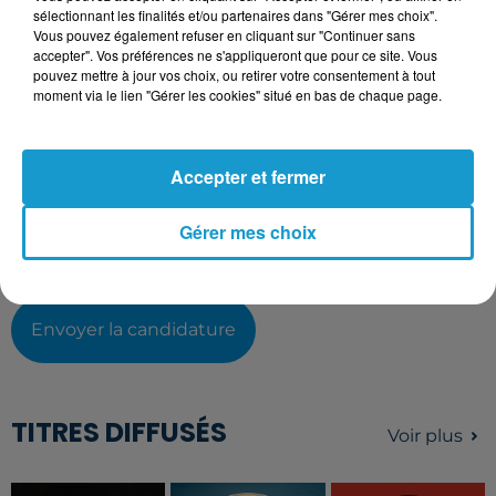
sélectionnant les finalités et/ou partenaires dans "Gérer mes choix".
Vous pouvez également refuser en cliquant sur "Continuer sans
accepter". Vos préférences ne s'appliqueront que pour ce site. Vous
L'upload de fichier est limité à 2Mo pour les images et PDF et 5Mo
pouvez mettre à jour vos choix, ou retirer votre consentement à tout
pour les audios.
moment via le lien "Gérer les cookies" situé en bas de chaque page.
Votre lettre de motivation
Accepter et fermer
L'upload de fichier est limité à 2Mo pour les images et PDF et 5Mo
Gérer mes choix
pour les audios.
Envoyer la candidature
TITRES DIFFUSÉS
Voir plus