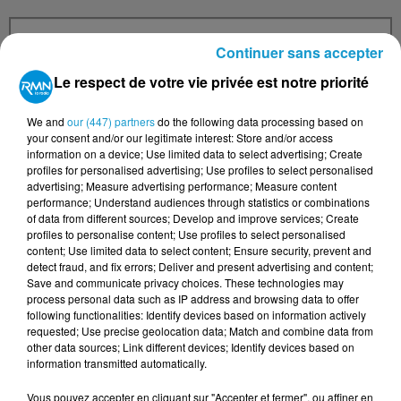
Continuer sans accepter
Le respect de votre vie privée est notre priorité
Votre n° de téléphone
*
We and
our (447) partners
do the following data processing based on
your consent and/or our legitimate interest: Store and/or access
information on a device; Use limited data to select advertising; Create
profiles for personalised advertising; Use profiles to select personalised
advertising; Measure advertising performance; Measure content
Votre message
*
performance; Understand audiences through statistics or combinations
of data from different sources; Develop and improve services; Create
profiles to personalise content; Use profiles to select personalised
content; Use limited data to select content; Ensure security, prevent and
detect fraud, and fix errors; Deliver and present advertising and content;
Save and communicate privacy choices. These technologies may
process personal data such as IP address and browsing data to offer
following functionalities: Identify devices based on information actively
requested; Use precise geolocation data; Match and combine data from
Taille maximum : 500 caractères
other data sources; Link different devices; Identify devices based on
information transmitted automatically.
Votre CV
Vous pouvez accepter en cliquant sur "Accepter et fermer", ou affiner en