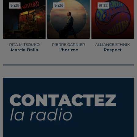
9h39
9h39
9h36
9h36
9h32
9h32
RITA MITSOUKO
PIERRE GARNIER
ALLIANCE ETHNIK
Marcia Baila
L'horizon
Respect