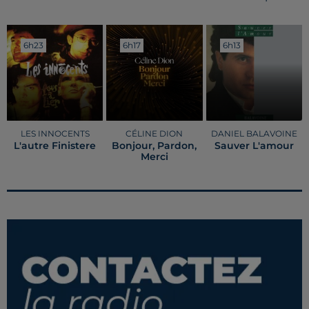
6h23
6h23
6h17
6h17
6h13
6h13
LES INNOCENTS
CÉLINE DION
DANIEL BALAVOINE
L'autre Finistere
Bonjour, Pardon,
Sauver L'amour
Merci