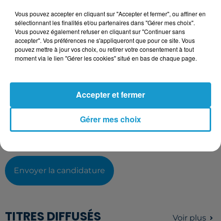
Votre CV
Vous pouvez accepter en cliquant sur "Accepter et fermer", ou affiner en
sélectionnant les finalités et/ou partenaires dans "Gérer mes choix".
Vous pouvez également refuser en cliquant sur "Continuer sans
accepter". Vos préférences ne s'appliqueront que pour ce site. Vous
L'upload de fichier est limité à 2Mo pour les images et PDF et 5Mo
pouvez mettre à jour vos choix, ou retirer votre consentement à tout
pour les audios.
moment via le lien "Gérer les cookies" situé en bas de chaque page.
Votre lettre de motivation
Accepter et fermer
L'upload de fichier est limité à 2Mo pour les images et PDF et 5Mo
Gérer mes choix
pour les audios.
Envoyer la candidature
TITRES DIFFUSÉS
Voir plus