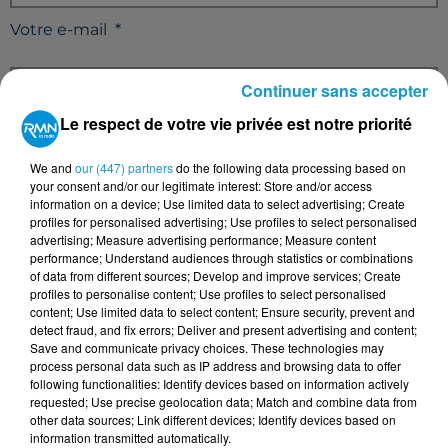
Votre e-mail
*
Continuer sans accepter
Le respect de votre vie privée est notre priorité
Votre n° de téléphone
*
We and
our (447) partners
do the following data processing based on
your consent and/or our legitimate interest: Store and/or access
information on a device; Use limited data to select advertising; Create
profiles for personalised advertising; Use profiles to select personalised
advertising; Measure advertising performance; Measure content
performance; Understand audiences through statistics or combinations
Votre message
*
of data from different sources; Develop and improve services; Create
profiles to personalise content; Use profiles to select personalised
content; Use limited data to select content; Ensure security, prevent and
detect fraud, and fix errors; Deliver and present advertising and content;
Save and communicate privacy choices. These technologies may
process personal data such as IP address and browsing data to offer
following functionalities: Identify devices based on information actively
requested; Use precise geolocation data; Match and combine data from
other data sources; Link different devices; Identify devices based on
Taille maximum : 500 caractères
information transmitted automatically.