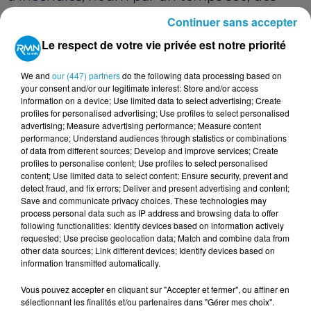
températures caniculaires et une végétation
Continuer sans accepter
extrêmement sèche, dans un département
Le respect de votre vie privée est notre priorité
déjà placé en vigilance sécheresse depuis le
13 juin.
We and
our (447) partners
do the following data processing based on
your consent and/or our legitimate interest: Store and/or access
Feux d’artifice grand public ? Pour l’instant,
information on a device; Use limited data to select advertising; Create
profiles for personalised advertising; Use profiles to select personalised
les communes et les organisateurs doivent
advertising; Measure advertising performance; Measure content
prendre toutes les précautions nécessaires,
performance; Understand audiences through statistics or combinations
of data from different sources; Develop and improve services; Create
mais la situation pourrait évoluer
profiles to personalise content; Use profiles to select personalised
content; Use limited data to select content; Ensure security, prevent and
rapidement en fonction des conditions
detect fraud, and fix errors; Deliver and present advertising and content;
climatiques.
Save and communicate privacy choices. These technologies may
process personal data such as IP address and browsing data to offer
VENDÉE ET LOIRE-ATLANTIQUE :
following functionalities: Identify devices based on information actively
PLUIE D’ANNULATIONS
requested; Use precise geolocation data; Match and combine data from
other data sources; Link different devices; Identify devices based on
information transmitted automatically.
En Vendée et en Loire-Atlantique, la
vigilance orange "feux de forêt" a contraint
Vous pouvez accepter en cliquant sur "Accepter et fermer", ou affiner en
sélectionnant les finalités et/ou partenaires dans "Gérer mes choix".
les préfectures à restreindre sévèrement les