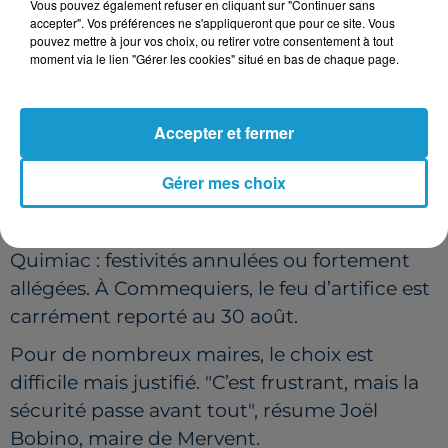
Vous pouvez également refuser en cliquant sur "Continuer sans
accepter". Vos préférences ne s'appliqueront que pour ce site. Vous
feux d’artifice, surtout à proximité des zones
pouvez mettre à jour vos choix, ou retirer votre consentement à tout
boisées. Résultat : des dizaines de
moment via le lien "Gérer les cookies" situé en bas de chaque page.
communes ont préféré tout annuler ou
reporter.
Accepter et fermer
Quelques exemples marquants : Mervent :
feu d’artifice annulé après 40 ans de
Gérer mes choix
tradition. Montaigu-Vendée, Saint-Jean-
d’Hermine, Divatte-sur-Loire ou Mesquer-
Quimiac : festivités annulées ou fortement
allégées. À Commequiers, le feu d’artifice est
carrément reporté au 30 août.
Pour de nombreux maires, le choix est
difficile mais justifié. "C’est frustrant, mais la
sécurité passe avant tout", résume Joël
Bobino, maire de Mervent.