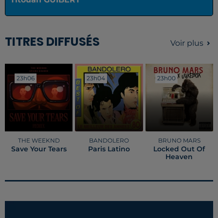
TITRES DIFFUSÉS
Voir plus
23h06
23h06
23h04
23h04
23h00
23h00
THE WEEKND
BANDOLERO
BRUNO MARS
Save Your Tears
Paris Latino
Locked Out Of
Heaven