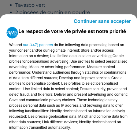
Tavasco vert
2 pincées de cumin en poudre
1 citron jaune
Continuer sans accepter
Zestes d'orange
Le respect de votre vie privée est notre priorité
We and
our (447) partners
do the following data processing based on
Vendredi 8 octobre - Quimper
:
your consent and/or our legitimate interest: Store and/or access
information on a device; Use limited data to select advertising; Create
Houmous de betterave au miel, blinis de
profiles for personalised advertising; Use profiles to select personalised
potimarron
advertising; Measure advertising performance; Measure content
performance; Understand audiences through statistics or combinations
Pour le houmous :
of data from different sources; Develop and improve services; Create
profiles to personalise content; Use profiles to select personalised
200gr de betteraves cuites épluchées et
content; Use limited data to select content; Ensure security, prevent and
coupées en morceaux.
detect fraud, and fix errors; Deliver and present advertising and content;
Save and communicate privacy choices. These technologies may
400gr de pois chiches égouttés et rincés
process personal data such as IP address and browsing data to offer
60g de tahini
following functionalities: Identify devices based on information actively
3 cuillères à soupe d'huile d'olive
requested; Use precise geolocation data; Match and combine data from
other data sources; Link different devices; Identify devices based on
Le jus d'un citron jaune
information transmitted automatically.
1 gousse d'ail épluchée et dégermée