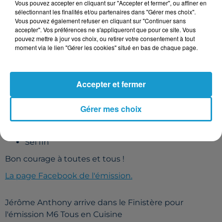
Quelques feuilles de coriandre
Vous pouvez accepter en cliquant sur "Accepter et fermer", ou affiner en
sélectionnant les finalités et/ou partenaires dans "Gérer mes choix".
1/2 cuillère à café de mélange en poudre de
Vous pouvez également refuser en cliquant sur "Continuer sans
za'alar
accepter". Vos préférences ne s'appliqueront que pour ce site. Vous
Sel fin
pouvez mettre à jour vos choix, ou retirer votre consentement à tout
moment via le lien "Gérer les cookies" situé en bas de chaque page.
Pour les blinis :
250gr de chair de potimarron cuite
125gr de lait ribot
Accepter et fermer
2 oeufs
25gr de beurre fondu
Gérer mes choix
100gr de farine
1 cuillère à soupe de levure chimique
Sel fin
Bon courage à toutes et tous !
La page Facebook de l'émission.
Jérôme Anthony arrive dans le Finistère pour
l'émission M6 Tous en Cuisine