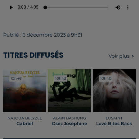
Publié : 6 décembre 2023 à 9h31
TITRES DIFFUSÉS
Voir plus
10h46
10h46
10h43
10h43
10h40
10h40
NAJOUA BELYZEL
ALAIN BASHUNG
LUSAINT
Gabriel
Osez Josephine
Love Bites Back